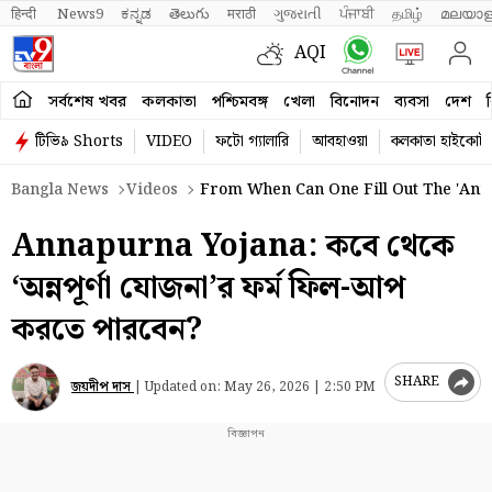
हिन्दी 
News9
ಕನ್ನಡ
తెలుగు
मराठी
ગુજરાતી
ਪੰਜਾਬੀ
தமிழ்
മലയാള
AQI
সর্বশেষ খবর
কলকাতা
পশ্চিমবঙ্গ
খেলা
বিনোদন
ব্যবসা
দেশ
ব
টিভি৯ Shorts
VIDEO
ফটো গ্যালারি
আবহাওয়া
কলকাতা হাইকোর্ট
Bangla News
Videos
From When Can One Fill Out The 'Ann
Annapurna Yojana: কবে থেকে
‘অন্নপূর্ণা যোজনা’র ফর্ম ফিল-আপ
করতে পারবেন?
SHARE
জয়দীপ দাস
|
Updated on:
May 26, 2026 | 2:50 PM