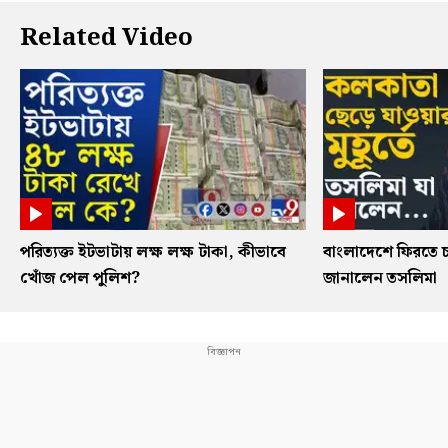
Related Video
পরিত্যক্ত ইটভাটায় লক্ষ লক্ষ টাকা, কীভাবে
বাংলাদেশে ফিরতে চ
খোঁজ পেল পুলিশ?
জানালেন তসলিমা