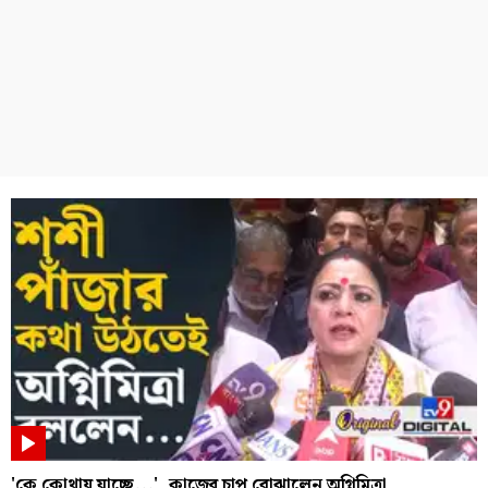
'কে কোথায় যাচ্ছে...', কাজের চাপ বোঝালেন অগ্নিমিত্রা