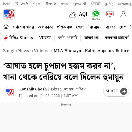
हिन्दी 
News9
ಕನ್ನಡ
తెలుగు
मराठी
ગુજરાતી
ਪੰਜਾਬੀ
தமிழ்
മലയാള
AQI
সর্বশেষ খবর
কলকাতা
পশ্চিমবঙ্গ
খেলা
বিনোদন
ব্যবসা
দেশ
ব
টিভি৯ Shorts
VIDEO
ফটো গ্যালারি
আবহাওয়া
কলকাতা হাইকোর্ট
Bangla News
Videos
MLA Humayun Kabir Appears Before Po
‘আঘাত হলে চুপচাপ হজম করব না’,
থানা থেকে বেরিয়ে বলে দিলেন হুমায়ুন
Koushik Ghosh
|
Edited By: সঞ্জয় পাইকার
SHARE
Updated on:
Jul 05, 2026 | 6:57 AM