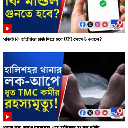
সত্যিই কি অতিরিক্ত চার্জ দিতে হবে UPI পেমেন্ট করলে?
থানার লক-আপে রহস্যমৃত্যু খুনে অভিযুক্ত তৃণমূল কর্মীর