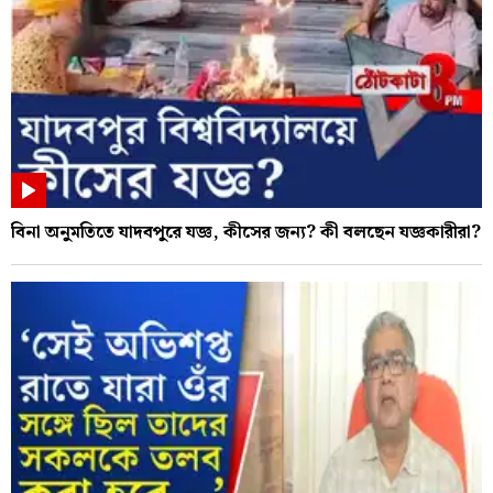
বিনা অনুমতিতে যাদবপুরে যজ্ঞ, কীসের জন্য? কী বলছেন যজ্ঞকারীরা?