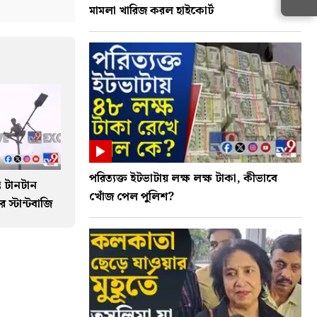
মামলা খারিজ করল হাইকোর্ট
পরিত্যক্ত ইটভাটায় লক্ষ লক্ষ টাকা, কীভাবে
ভে টানটান
খোঁজ পেল পুলিশ?
 স্টান্টবাজি