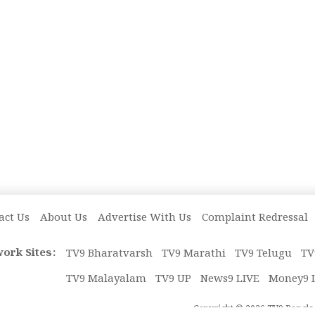
act Us
About Us
Advertise With Us
Complaint Redressal
ork Sites:
TV9 Bharatvarsh
TV9 Marathi
TV9 Telugu
TV
TV9 Malayalam
TV9 UP
News9 LIVE
Money9 
Copyright © 2026 TV9 Bangla. 