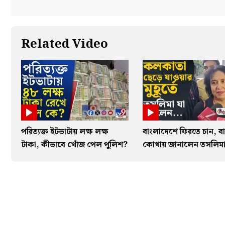
Related Video
পরিত্যক্ত ইটভাটায় লক্ষ লক্ষ
বাংলাদেশে ফিরতে চান, বা
টাকা, কীভাবে খোঁজ পেল পুলিশ?
কোথায় জানালেন তসলিম