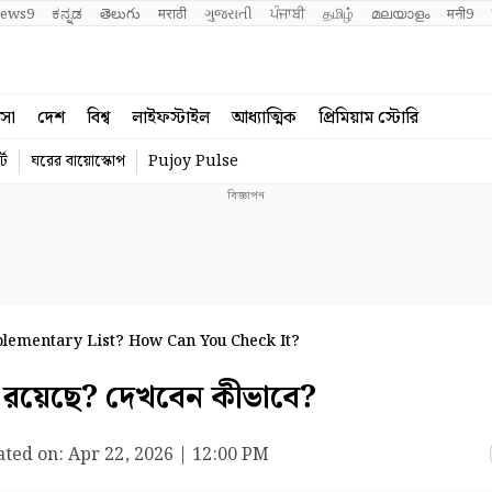
ews9
ಕನ್ನಡ
తెలుగు
मराठी
ગુજરાતી
ਪੰਜਾਬੀ
தமிழ்
മലയാളം
मनी9
বসা
দেশ
বিশ্ব
লাইফস্টাইল
আধ্যাত্মিক
প্রিমিয়াম স্টোরি
্ট
ঘরের বায়োস্কোপ
Pujoy Pulse
plementary List? How Can You Check It?
 নাম রয়েছে? দেখবেন কীভাবে?
ted on:
Apr 22, 2026 | 12:00 PM