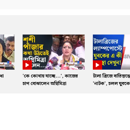
ধা
'কে কোথায় যাচ্ছে...', কাজের
টালা ব্রিজে বাতিস্তম্
া
চাপ বোঝালেন অগ্নিমিত্রা
'নাটক', চলল যুবকের