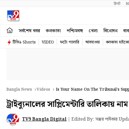
हिन्दी 
N
সর্বশেষ খবর
কলকাতা
পশ্চিমবঙ্গ
খেলা
বিনোদন
ব্য
টিভি৯ Shorts
VIDEO
ফটো গ্যালারি
আবহাওয়া
কলকাতা হাইকোর
Bangla News
Videos
Is Your Name On The Tribunal’s Sup
ট্রাইব্যুনালের সাপ্লিমেন্টারি তালিকায়
TV9 Bangla Digital
|
Edited By: সঞ্জয় পাইকার
Upda