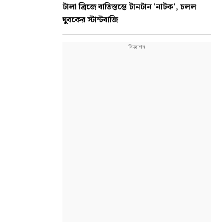
টালা ব্রিজে বাতিস্তম্ভে টানটান 'নাটক', চলল
যুবকের স্টান্টবাজি