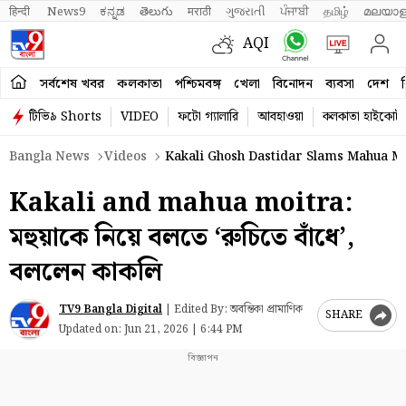
हिन्दी 
News9
ಕನ್ನಡ
తెలుగు
मराठी
ગુજરાતી
ਪੰਜਾਬੀ
தமிழ்
മലയാള
AQI
সর্বশেষ খবর
কলকাতা
পশ্চিমবঙ্গ
খেলা
বিনোদন
ব্যবসা
দেশ
ব
টিভি৯ Shorts
VIDEO
ফটো গ্যালারি
আবহাওয়া
কলকাতা হাইকোর্ট
Bangla News
Videos
Kakali Ghosh Dastidar Slams Mahua M
Kakali and mahua moitra:
মহুয়াকে নিয়ে বলতে ‘রুচিতে বাঁধে’,
বললেন কাকলি
TV9 Bangla Digital
|
Edited By: অবন্তিকা প্রামাণিক
SHARE
Updated on:
Jun 21, 2026 | 6:44 PM