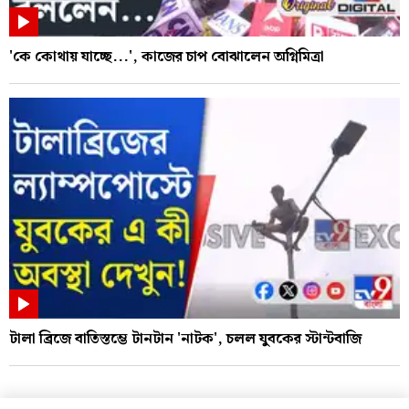
'কে কোথায় যাচ্ছে...', কাজের চাপ বোঝালেন অগ্নিমিত্রা
টালা ব্রিজে বাতিস্তম্ভে টানটান 'নাটক', চলল যুবকের স্টান্টবাজি