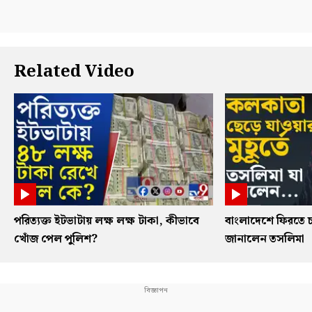
Related Video
পরিত্যক্ত ইটভাটায় লক্ষ লক্ষ টাকা, কীভাবে
বাংলাদেশে ফিরতে চ
খোঁজ পেল পুলিশ?
জানালেন তসলিমা