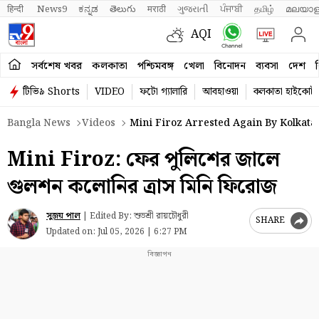
हिन्दी 
News9
ಕನ್ನಡ
తెలుగు
मराठी
ગુજરાતી
ਪੰਜਾਬੀ
தமிழ்
മലയാള
AQI
সর্বশেষ খবর
কলকাতা
পশ্চিমবঙ্গ
খেলা
বিনোদন
ব্যবসা
দেশ
ব
টিভি৯ Shorts
VIDEO
ফটো গ্যালারি
আবহাওয়া
কলকাতা হাইকোর্ট
Bangla News
Videos
Mini Firoz Arrested Again By Kolkata 
Mini Firoz: ফের পুলিশের জালে
গুলশন কলোনির ত্রাস মিনি ফিরোজ
সুজয় পাল
|
Edited By: শুভশ্রী রায়চৌধুরী
SHARE
Updated on:
Jul 05, 2026 | 6:27 PM