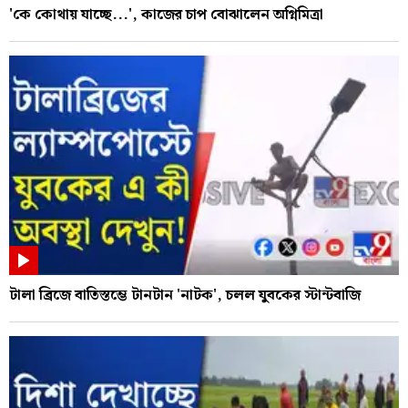
'কে কোথায় যাচ্ছে...', কাজের চাপ বোঝালেন অগ্নিমিত্রা
টালা ব্রিজে বাতিস্তম্ভে টানটান 'নাটক', চলল যুবকের স্টান্টবাজি