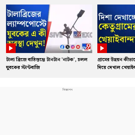
টালা ব্রিজে বাতিস্তম্ভে টানটান 'নাটক', চলল
গ্রামের উন্নয়ন কী
যুবকের স্টান্টবাজি
দিয়ে দেখাল খেয়াইবা