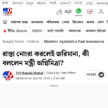
हिन्दी 
News9
ಕನ್ನಡ
తెలుగు
मराठी
ગુજરાતી
ਪੰਜਾਬੀ
தமிழ்
മലയാള
AQI
সর্বশেষ খবর
কলকাতা
পশ্চিমবঙ্গ
খেলা
বিনোদন
ব্যবসা
দেশ
ব
টিভি৯ Shorts
VIDEO
ফটো গ্যালারি
আবহাওয়া
কলকাতা হাইকোর্ট
Bangla News
Videos
Minister Agnimitra Paul Announces Fi
রাস্তা নোংরা করলেই জরিমানা, কী
বললেন মন্ত্রী অগ্নিমিত্রা?
TV9 Bangla Digital
|
Edited By: সঞ্জয় পাইকার
SHARE
Updated on:
Jun 08, 2026 | 8:46 AM