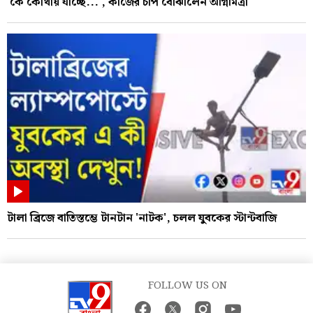
'কে কোথায় যাচ্ছে...', কাজের চাপ বোঝালেন অগ্নিমিত্রা
টালা ব্রিজে বাতিস্তম্ভে টানটান 'নাটক', চলল যুবকের স্টান্টবাজি
FOLLOW US ON