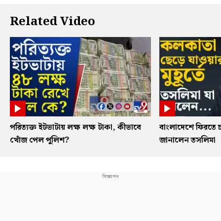
Related Video
পরিত্যক্ত ইটভাটায় লক্ষ লক্ষ টাকা, কীভাবে
বাংলাদেশে ফিরতে চ
খোঁজ পেল পুলিশ?
জানালেন তসলিমা