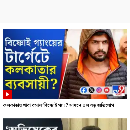
কলকাতায় থাবা বসাল বিষ্ণোই গ্যাং? সামনে এল বড় অভিযোগ