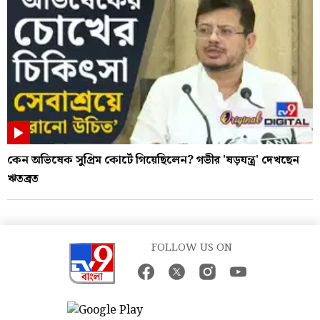
কেন অভিষেক সুপ্রিম কোর্টে গিয়েছিলেন? গভীর 'ষড়যন্ত্র' দেখছেন
ঋতব্রত
FOLLOW US ON