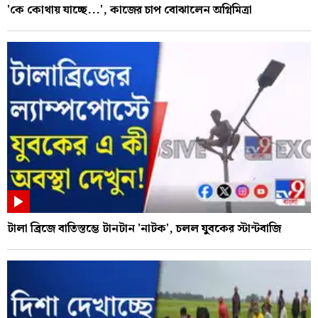
'কে কোথায় যাচ্ছে...', কাজের চাপ বোঝালেন অগ্নিমিত্রা
টালা ব্রিজে বাতিস্তম্ভে টানটান 'নাটক', চলল যুবকের স্টান্টবাজি