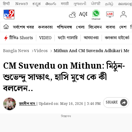
हिन्दी 
News9
ಕನ್ನಡ
తెలుగు
मराठी
ગુજરાતી
ਪੰਜਾਬੀ
தமிழ்
മലയാള
AQI
সর্বশেষ খবর
কলকাতা
পশ্চিমবঙ্গ
খেলা
বিনোদন
ব্যবসা
দেশ
ব
টিভি৯ Shorts
VIDEO
ফটো গ্যালারি
আবহাওয়া
কলকাতা হাইকোর্ট
Bangla News
Videos
Mithun And CM Suvendu Adhikari Meet
CM Suvendu on Mithun: মিঠুন-
শুভেন্দু সাক্ষাৎ, হাসি মুখে কে কী
বললেন..
SHARE
জয়দীপ দাস
|
Updated on:
May 16, 2026 | 3:46 PM