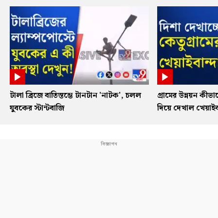
টালা ব্রিজে বাতিস্তম্ভে টানটান 'নাটক', চলল
গ্রামের উন্নয়ন কী
যুবকের স্টান্টবাজি
দিয়ে দেখাল খেয়াইবা