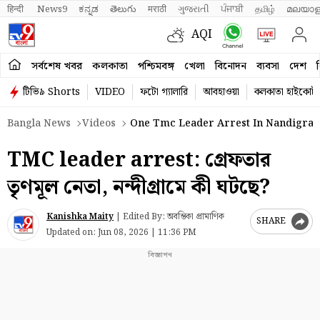
हिन्दी 
News9
ಕನ್ನಡ
తెలుగు
मराठी
ગુજરાતી
ਪੰਜਾਬੀ
தமிழ்
മലയാള
AQI
সর্বশেষ খবর
কলকাতা
পশ্চিমবঙ্গ
খেলা
বিনোদন
ব্যবসা
দেশ
ব
টিভি৯ Shorts
VIDEO
ফটো গ্যালারি
আবহাওয়া
কলকাতা হাইকোর্ট
Bangla News
Videos
One Tmc Leader Arrest In Nandigram
TMC leader arrest: গ্রেফতার
তৃণমূল নেতা, নন্দীগ্রামে কী ঘটছে?
Kanishka Maity
|
Edited By: অবন্তিকা প্রামাণিক
SHARE
Updated on:
Jun 08, 2026 | 11:36 PM