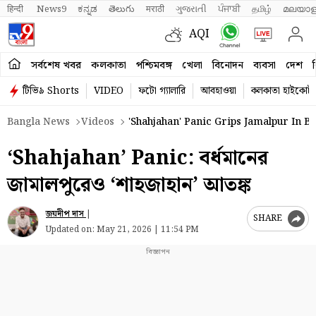
हिन्दी 
News9
ಕನ್ನಡ
తెలుగు
मराठी
ગુજરાતી
ਪੰਜਾਬੀ
தமிழ்
മലയാള
AQI
সর্বশেষ খবর
কলকাতা
পশ্চিমবঙ্গ
খেলা
বিনোদন
ব্যবসা
দেশ
ব
টিভি৯ Shorts
VIDEO
ফটো গ্যালারি
আবহাওয়া
কলকাতা হাইকোর্ট
Bangla News
Videos
'Shahjahan' Panic Grips Jamalpur In 
‘Shahjahan’ Panic: বর্ধমানের
জামালপুরেও ‘শাহজাহান’ আতঙ্ক
জয়দীপ দাস
|
SHARE
Updated on:
May 21, 2026 | 11:54 PM