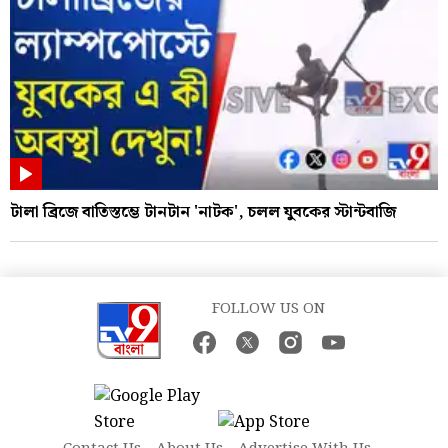
টালা ব্রিজে বাতিস্তম্ভে টানটান 'নাটক', চলল যুবকের স্টান্টবাজি
FOLLOW US ON