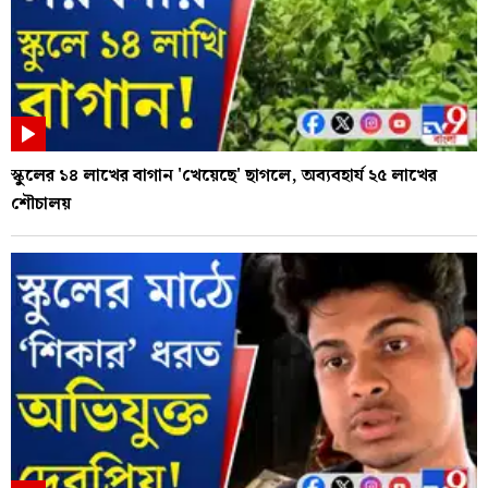
স্কুলের ১৪ লাখের বাগান 'খেয়েছে' ছাগলে, অব্যবহার্য ২৫ লাখের
শৌচালয়