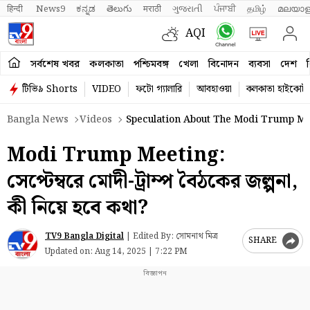
हिन्दी 
News9
ಕನ್ನಡ
తెలుగు
मराठी
ગુજરાતી
ਪੰਜਾਬੀ
தமிழ்
മലയാള
AQI
সর্বশেষ খবর
কলকাতা
পশ্চিমবঙ্গ
খেলা
বিনোদন
ব্যবসা
দেশ
ব
টিভি৯ Shorts
VIDEO
ফটো গ্যালারি
আবহাওয়া
কলকাতা হাইকোর্ট
Bangla News
Videos
Speculation About The Modi Trump Me
Modi Trump Meeting:
সেপ্টেম্বরে মোদী-ট্রাম্প বৈঠকের জল্পনা,
কী নিয়ে হবে কথা?
TV9 Bangla Digital
|
Edited By: সোমনাথ মিত্র
SHARE
Updated on:
Aug 14, 2025 | 7:22 PM