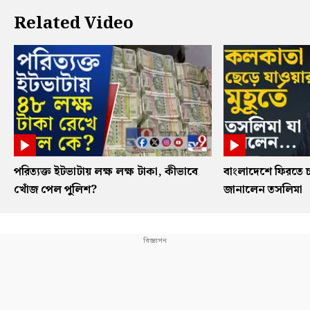
Related Video
পরিত্যক্ত ইটভাটায় লক্ষ লক্ষ টাকা, কীভাবে
বাংলাদেশে ফিরতে চ
খোঁজ পেল পুলিশ?
জানালেন তসলিমা