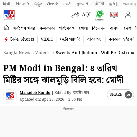
हिन्दी 
News9
ಕನ್ನಡ
తెలుగు
मराठी
ગુજરાતી
ਪੰਜਾਬੀ
தமிழ்
മലയാള
AQI
সর্বশেষ খবর
কলকাতা
পশ্চিমবঙ্গ
খেলা
বিনোদন
ব্যবসা
দেশ
ব
টিভি৯ Shorts
VIDEO
ফটো গ্যালারি
আবহাওয়া
কলকাতা হাইকোর্ট
Bangla News
Videos
Sweets And Jhalmuri Will Be Distribu
PM Modi in Bengal: ৪ তারিখ
মিষ্টির সঙ্গে ঝালমুড়ি বিলি হবে: মোদী
Mahadeb Kundu
|
Edited By: জয়দীপ দাস
SHARE
Updated on:
Apr 23, 2026 | 2:56 PM