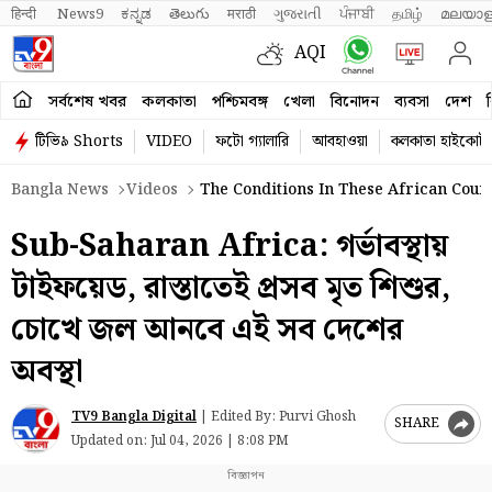
हिन्दी 
News9
ಕನ್ನಡ
తెలుగు
मराठी
ગુજરાતી
ਪੰਜਾਬੀ
தமிழ்
മലയാള
AQI
সর্বশেষ খবর
কলকাতা
পশ্চিমবঙ্গ
খেলা
বিনোদন
ব্যবসা
দেশ
ব
টিভি৯ Shorts
VIDEO
ফটো গ্যালারি
আবহাওয়া
কলকাতা হাইকোর্ট
Bangla News
Videos
The Conditions In These African Count
Sub-Saharan Africa: গর্ভাবস্থায়
টাইফয়েড, রাস্তাতেই প্রসব মৃত শিশুর,
চোখে জল আনবে এই সব দেশের
অবস্থা
TV9 Bangla Digital
|
Edited By: Purvi Ghosh
SHARE
Updated on:
Jul 04, 2026 | 8:08 PM