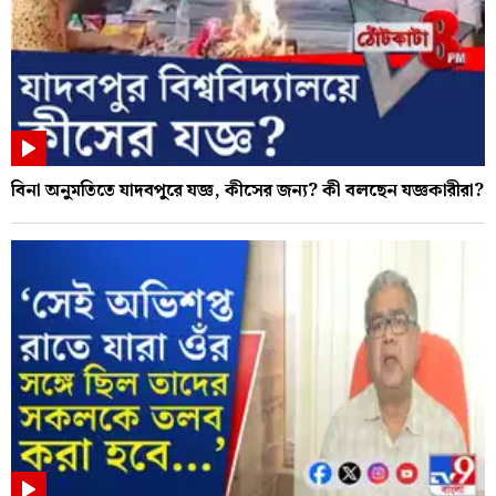
বিনা অনুমতিতে যাদবপুরে যজ্ঞ, কীসের জন্য? কী বলছেন যজ্ঞকারীরা?