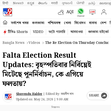
हिन्दी 
News9
ಕನ್ನಡ
తెలుగు
मराठी
ગુજરાતી
ਪੰਜਾਬੀ
தமிழ்
മലയാള
AQI
সর্বশেষ খবর
কলকাতা
পশ্চিমবঙ্গ
খেলা
বিনোদন
ব্যবসা
দেশ
ব
টিভি৯ Shorts
VIDEO
ফটো গ্যালারি
আবহাওয়া
কলকাতা হাইকোর্ট
Bangla News
Videos
The Re Election On Thursday Concluded
Falta Election Result
Updates: বৃহস্পতিবার নির্বিঘ্নেই
মিটেছে পুনর্নির্বাচন, কে এগিয়ে
ফলতায়?
Shuvendu Halder
|
Edited By: জয়দীপ দাস
SHARE
Updated on:
May 24, 2026 | 9:00 AM