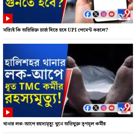
সত্যিই কি অতিরিক্ত চার্জ দিতে হবে UPI পেমেন্ট করলে?
থানার লক-আপে রহস্যমৃত্যু খুনে অভিযুক্ত তৃণমূল কর্মীর