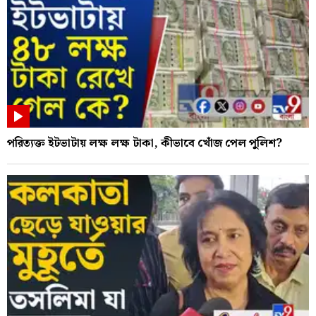
পরিত্যক্ত ইটভাটায় লক্ষ লক্ষ টাকা, কীভাবে খোঁজ পেল পুলিশ?