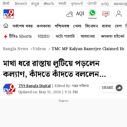
हिन्दी 
News9
ಕನ್ನಡ
తెలుగు
मराठी
ગુજરાતી
ਪੰਜਾਬੀ
தமிழ்
മലയാള
AQI
সর্বশেষ খবর
কলকাতা
পশ্চিমবঙ্গ
খেলা
বিনোদন
ব্যবসা
দেশ
ব
টিভি৯ Shorts
VIDEO
ফটো গ্যালারি
আবহাওয়া
কলকাতা হাইকোর্ট
Bangla News
Videos
TMC MP Kalyan Banerjee Claimed He Was
মাথা ধরে রাস্তায় লুটিয়ে পড়লেন
কল্যাণ, কাঁদতে কাঁদতে বললেন…
TV9 Bangla Digital
|
Edited By: সঞ্জয় পাইকার
SHARE
Updated on:
May 31, 2026 | 9:51 PM