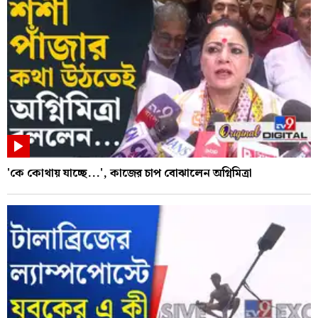
'কে কোথায় যাচ্ছে...', কাজের চাপ বোঝালেন অগ্নিমিত্রা