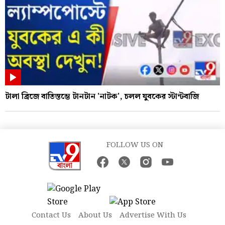
টালা ব্রিজে বাতিস্তম্ভে টানটান 'নাটক', চলল যুবকের স্টান্টবাজি
FOLLOW US ON
Contact Us
About Us
Advertise With Us