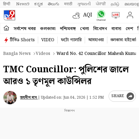
हिन्दी 
News9
ಕನ್ನಡ
తెలుగు
मराठी
ગુજરાતી
ਪੰਜਾਬੀ
தமிழ்
മലയാള
AQI
সর্বশেষ খবর
কলকাতা
পশ্চিমবঙ্গ
খেলা
বিনোদন
ব্যবসা
দেশ
ব
টিভি৯ Shorts
VIDEO
ফটো গ্যালারি
আবহাওয়া
কলকাতা হাইকোর্ট
Bangla News
Videos
Ward No. 42 Councillor Mahesh Kumar
TMC Councillor: পুলিশের জালে
আরও ১ তৃণমূল কাউন্সিলর
SHARE
জয়দীপ দাস
|
Updated on:
Jun 04, 2026 | 1:52 PM