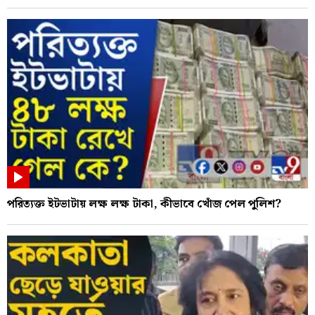
পরিত্যক্ত ইটভাটায় লক্ষ লক্ষ টাকা, কীভাবে খোঁজ পেল পুলিশ?