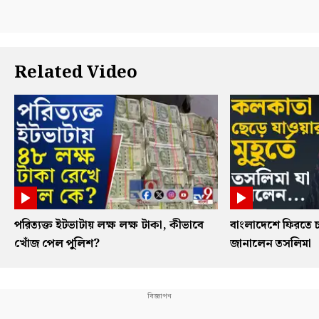
Related Video
পরিত্যক্ত ইটভাটায় লক্ষ লক্ষ টাকা, কীভাবে
বাংলাদেশে ফিরতে চ
খোঁজ পেল পুলিশ?
জানালেন তসলিমা