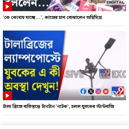
'কে কোথায় যাচ্ছে...', কাজের চাপ বোঝালেন অগ্নিমিত্রা
টালা ব্রিজে বাতিস্তম্ভে টানটান 'নাটক', চলল যুবকের স্টান্টবাজি