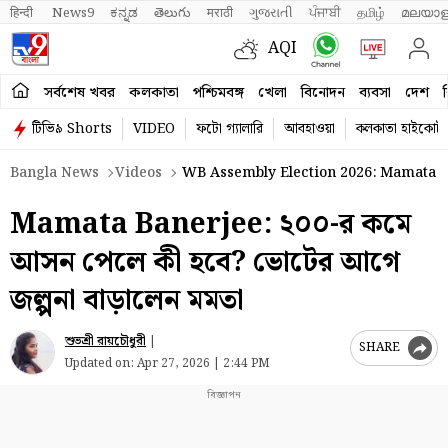
हिन्दी 
News9
ಕನ್ನಡ
తెలుగు
मराठी
ગુજરાતી
ਪੰਜਾਬੀ
தமிழ்
മലയാള
AQI
সর্বশেষ খবর
কলকাতা
পশ্চিমবঙ্গ
খেলা
বিনোদন
ব্যবসা
দেশ
ব
টিভি৯ Shorts
VIDEO
ফটো গ্যালারি
আবহাওয়া
কলকাতা হাইকোর্ট
Bangla News
Videos
WB Assembly Election 2026: Mamata Ban
Mamata Banerjee: ২০০-র কমে
আসন পেলে কী হবে? ভোটের আগে
জল্পনা বাড়ালেন মমতা
শুভশ্রী রায়চৌধুরী
|
SHARE
Updated on:
Apr 27, 2026 | 2:44 PM