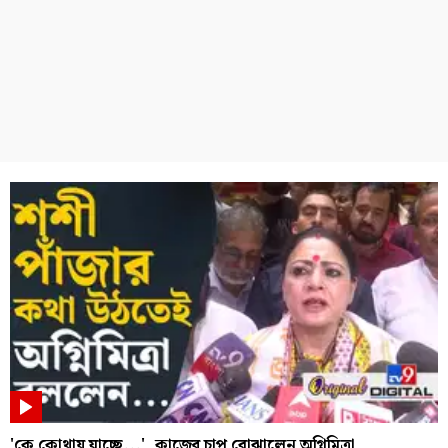
'কে কোথায় যাচ্ছে...', কাজের চাপ বোঝালেন অগ্নিমিত্রা