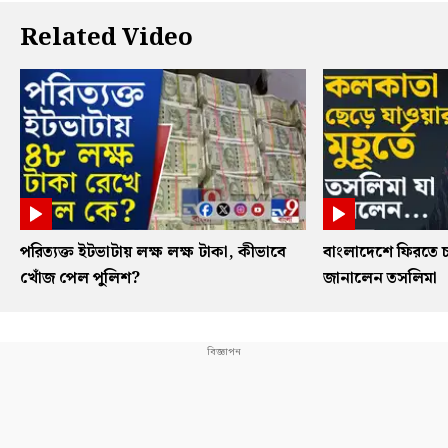
Related Video
পরিত্যক্ত ইটভাটায় লক্ষ লক্ষ টাকা, কীভাবে
বাংলাদেশে ফিরতে চ
খোঁজ পেল পুলিশ?
জানালেন তসলিমা