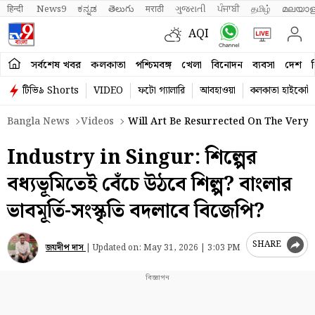
हिन्दी 
News9
ಕನ್ನಡ
తెలుగు
मराठी
ગુજરાતી
ਪੰਜਾਬੀ
தமிழ்
മലയാള
AQI
সর্বশেষ খবর
কলকাতা
পশ্চিমবঙ্গ
খেলা
বিনোদন
ব্যবসা
দেশ
ব
টিভি৯ Shorts
VIDEO
ফটো গ্যালারি
আবহাওয়া
কলকাতা হাইকোর্ট
Bangla News
Videos
Will Art Be Resurrected On The Very K
Industry in Singur: শিল্পের
বধ্যভূমিতেই বেঁচে উঠবে শিল্প? বাংলার
ভাবমূর্তি-সংস্কৃতি বদলাবে বিজেপি?
SHARE
জয়দীপ দাস
|
Updated on:
May 31, 2026 | 3:03 PM