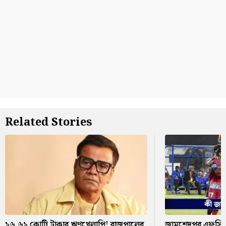
Related Stories
১৬.৬১ কোটি টাকার ঋণখেলাপি! রাজপালের
জামশেদপুর এফসি ব