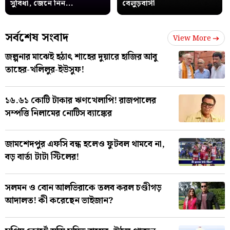
সুবিধা, জেনে নিন...
বেলুড়বাসী
সর্বশেষ সংবাদ
View More
জল্পনার মাঝেই হঠাৎ শাহের দুয়ারে হাজির আবু
তাহের-খলিলুর-ইউসুফ!
১৬.৬১ কোটি টাকার ঋণখেলাপি! রাজপালের
সম্পত্তি নিলামের নোটিস ব্যাঙ্কের
জামশেদপুর এফসি বন্ধ হলেও ফুটবল থামবে না,
বড় বার্তা টাটা স্টিলের!
সলমন ও বোন আলভিরাকে তলব করল চণ্ডীগড়
আদালত! কী করেছেন ভাইজান?