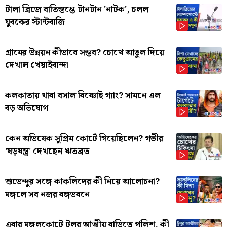
টালা ব্রিজে বাতিস্তম্ভে টানটান 'নাটক', চলল
যুবকের স্টান্টবাজি
গ্রামের উন্নয়ন কীভাবে সম্ভব? চোখে আঙুল দিয়ে
দেখাল খেয়াইবান্দা
কলকাতায় থাবা বসাল বিষ্ণোই গ্যাং? সামনে এল
বড় অভিযোগ
কেন অভিষেক সুপ্রিম কোর্টে গিয়েছিলেন? গভীর
'ষড়যন্ত্র' দেখছেন ঋতব্রত
শুভেন্দুর সঙ্গে কাকলিদের কী নিয়ে আলোচনা?
মঙ্গলে সব নজর বঙ্গভবনে
এবার মঙ্গলকোটে টুলুর আত্মীয় বাড়িতে পুলিশ, কী