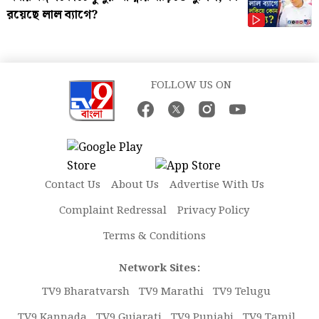
রয়েছে লাল ব্যাগে?
FOLLOW US ON
Contact Us
About Us
Advertise With Us
Complaint Redressal
Privacy Policy
Terms & Conditions
Network Sites:
TV9 Bharatvarsh
TV9 Marathi
TV9 Telugu
TV9 Kannada
TV9 Gujarati
TV9 Punjabi
TV9 Tamil