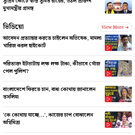
সুপ্রিম কোর্টে স্বস্তি সুমিত রায়ের, উঠল প্রাক্তন
মুখ্যমন্ত্রীর প্রসঙ্গ
ভিডিয়ো
View More
আবেদন প্রত্যাহার করতে চাইলেন অভিষেক, মামলা
খারিজ করল হাইকোর্ট
পরিত্যক্ত ইটভাটায় লক্ষ লক্ষ টাকা, কীভাবে খোঁজ
পেল পুলিশ?
বাংলাদেশে ফিরতে চান, বাধা কোথায় জানালেন
তসলিমা
'কে কোথায় যাচ্ছে...', কাজের চাপ বোঝালেন
অগ্নিমিত্রা