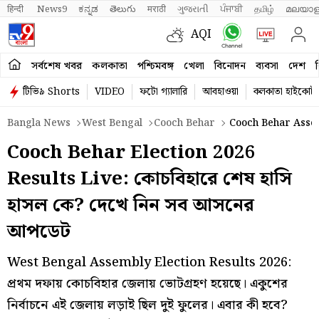
हिन्दी 
News9
ಕನ್ನಡ
తెలుగు
मराठी
ગુજરાતી
ਪੰਜਾਬੀ
தமிழ்
മലയാള
AQI
সর্বশেষ খবর
কলকাতা
পশ্চিমবঙ্গ
খেলা
বিনোদন
ব্যবসা
দেশ
ব
টিভি৯ Shorts
VIDEO
ফটো গ্যালারি
আবহাওয়া
কলকাতা হাইকোর্ট
Bangla News
West Bengal
Cooch Behar
Cooch Behar Assem
Cooch Behar Election 2026
Results Live: কোচবিহারে শেষ হাসি
হাসল কে? দেখে নিন সব আসনের
আপডেট
West Bengal Assembly Election Results 2026:
প্রথম দফায় কোচবিহার জেলায় ভোটগ্রহণ হয়েছে। একুশের
নির্বাচনে এই জেলায় লড়াই ছিল দুই ফুলের। এবার কী হবে?