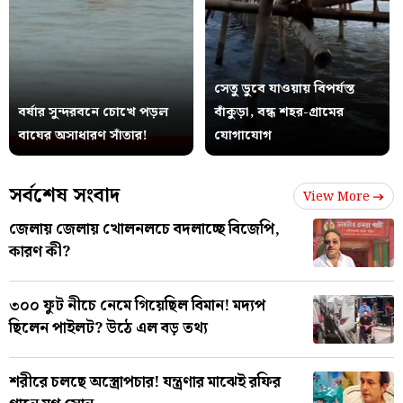
সেতু ডুবে যাওয়ায় বিপর্যস্ত
বর্ষার সুন্দরবনে চোখে পড়ল
বাঁকুড়া, বন্ধ শহর-গ্রামের
বাঘের অসাধারণ সাঁতার!
যোগাযোগ
সর্বশেষ সংবাদ
View More
জেলায় জেলায় খোলনলচে বদলাচ্ছে বিজেপি,
কারণ কী?
৩০০ ফুট নীচে নেমে গিয়েছিল বিমান! মদ্যপ
ছিলেন পাইলট? উঠে এল বড় তথ্য
শরীরে চলছে অস্ত্রোপচার! যন্ত্রণার মাঝেই রফির