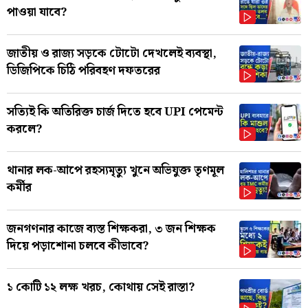
পাওয়া যাবে?
জাতীয় ও রাজ্য সড়কে টোটো দেখলেই ব্যবস্থা,
ডিজিপিকে চিঠি পরিবহণ দফতরের
সত্যিই কি অতিরিক্ত চার্জ দিতে হবে UPI পেমেন্ট
করলে?
থানার লক-আপে রহস্যমৃত্যু খুনে অভিযুক্ত তৃণমূল
কর্মীর
জনগণনার কাজে ব্যস্ত শিক্ষকরা, ৩ জন শিক্ষক
দিয়ে পড়াশোনা চলবে কীভাবে?
১ কোটি ১২ লক্ষ খরচ, কোথায় সেই রাস্তা?