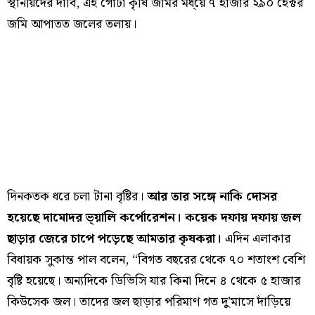
স্থানীয়দের দাবি, এই গোটা কৃষি জমির মধ্য়ে ৭ হাজার ২৯০ হেক্টর
জমি আপাতত জলের তলায়।
দিনকতক ধরে চলা টানা বৃষ্টির।
আর তার সঙ্গে নাকি দোসর
হয়েছে দামোদর ভ্য়ালি কর্পোরেশন। কয়েক দফায় দফায় জল
ছাড়ার জেরে চাপে পড়েছে আমতার কৃষকরা।
এদিন এলাকার
বিধায়ক সুকান্ত পাল বলেন, “বিগত বছরের থেকে ৭০ শতাংশ বেশি
বৃষ্টি হয়েছে। অন্যদিকে ডিভিসি যার কিনা দিনে ৪ থেকে ৫ হাজার
কিউসেক জল। তাদের জল ছাড়ার পরিমাণ গত দু’মাসে দাঁড়িয়ে