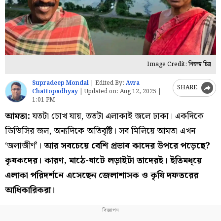
Image Credit: নিজস্ব চিত্র
Supradeep Mondal
|
Edited By:
Avra
SHARE
Chattopadhyay
|
Updated on:
Aug 12, 2025 |
1:01 PM
আমতা:
যতটা চোখ যায়, ততটা এলাকাই জলে ঢাকা। একদিকে
ডিভিসির জল, অন্যদিকে অতিবৃষ্টি। সব মিলিয়ে আমতা এখন
‘জলাজীর্ণ’।
আর সবচেয়ে বেশি প্রভাব কাদের উপরে পড়েছে?
কৃষকদের। কারণ, মাঠে-ঘাটে লড়াইটা তাদেরই। ইতিমধ্য়ে
এলাকা পরিদর্শনে এসেছেন জেলাশাসক ও কৃষি দফতরের
আধিকারিকরা।