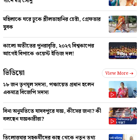
গানে মগ্ন সোনু
মহিলাকে ঘরে ঢুকে শ্লীলতাহানির চেষ্টা, গ্রেফতার
যুবক
কালো অতীতের পুনরাবৃত্তি, ২০২৭ বিশ্বকাপের
আগেই বিপাকে ওয়েস্ট ইন্ডিজ দল!
ভিডিয়ো
View More
১৮ জন তৃণমূল সদস্য, পঞ্চায়েত প্রধান হলেন
একমাত্র বিজেপি সদস্য
বিনা অনুমতিতে যাদবপুরে যজ্ঞ, কীসের জন্য? কী
বলছেন যজ্ঞকারীরা?
তিলোত্তমার সহকর্মীদের কাছ থেকে নতুন তথ্য