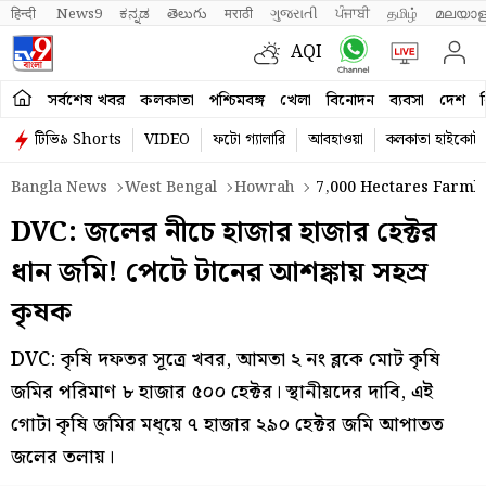
हिन्दी 
News9
ಕನ್ನಡ
తెలుగు
मराठी
ગુજરાતી
ਪੰਜਾਬੀ
தமிழ்
മലയാള
AQI
সর্বশেষ খবর
কলকাতা
পশ্চিমবঙ্গ
খেলা
বিনোদন
ব্যবসা
দেশ
ব
টিভি৯ Shorts
VIDEO
ফটো গ্যালারি
আবহাওয়া
কলকাতা হাইকোর্ট
Bangla News
West Bengal
Howrah
7,000 Hectares Farml
DVC: জলের নীচে হাজার হাজার হেক্টর
ধান জমি! পেটে টানের আশঙ্কায় সহস্র
কৃষক
DVC: কৃষি দফতর সূত্রে খবর, আমতা ২ নং ব্লকে মোট কৃষি
জমির পরিমাণ ৮ হাজার ৫০০ হেক্টর। স্থানীয়দের দাবি, এই
গোটা কৃষি জমির মধ্য়ে ৭ হাজার ২৯০ হেক্টর জমি আপাতত
জলের তলায়।