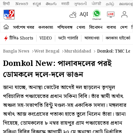
हिन्दी 
News9
ಕನ್ನಡ
తెలుగు
मराठी
ગુજરાતી
ਪੰਜਾਬੀ
தமிழ்
മലയാള
AQI
সর্বশেষ খবর
কলকাতা
পশ্চিমবঙ্গ
খেলা
বিনোদন
ব্যবসা
দেশ
ব
টিভি৯ Shorts
VIDEO
ফটো গ্যালারি
আবহাওয়া
কলকাতা হাইকোর্ট
Bangla News
West Bengal
Murshidabad
Domkol: TMC Left
Domkol New: পালাবদলের পরই
ডোমকলে দলে-দলে ভাঙন
জানা যাচ্ছে, অনাস্থা ভোটের আগেই দল ছাড়লেন তৃণমূল
পরিচালিত পঞ্চায়েতের প্রধান সকিনা বিবি। তাঁর স্বামী অর্থাৎ
অঞ্চল সহ-সভাপতি রিন্টু মণ্ডল-সহ একাধিক সদস্য। মঙ্গলবার
অর্থাৎ আজ কংগ্রেসের পতাকা হাতে তুলে নিলেন তাঁরা। জানা
গিয়েছে, ডোমকলের ৮ নম্বর রায়পুর গ্রাম পঞ্চায়েতের প্রধান
সকিনা বিবির বিরুদ্ধে আগামী ২০ মে অনাস্থা ভোট নির্ধারিত