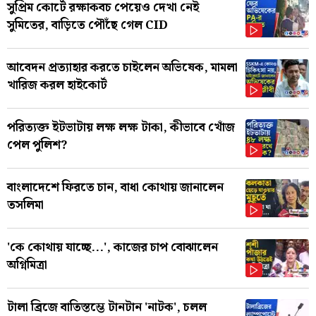
সুপ্রিম কোর্টে রক্ষাকবচ পেয়েও দেখা নেই
সুমিতের, বাড়িতে পৌঁছে গেল CID
আবেদন প্রত্যাহার করতে চাইলেন অভিষেক, মামলা
খারিজ করল হাইকোর্ট
পরিত্যক্ত ইটভাটায় লক্ষ লক্ষ টাকা, কীভাবে খোঁজ
পেল পুলিশ?
বাংলাদেশে ফিরতে চান, বাধা কোথায় জানালেন
তসলিমা
'কে কোথায় যাচ্ছে...', কাজের চাপ বোঝালেন
অগ্নিমিত্রা
টালা ব্রিজে বাতিস্তম্ভে টানটান 'নাটক', চলল