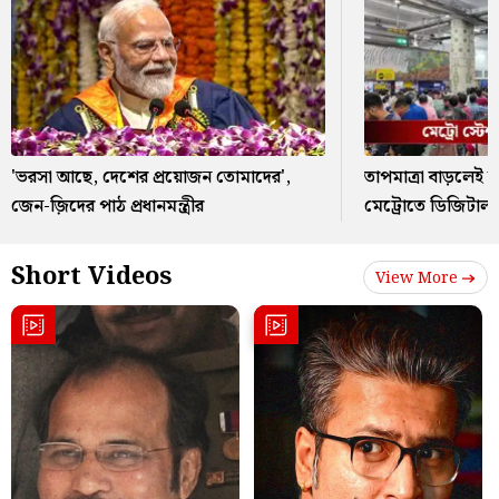
'ভরসা আছে, দেশের প্রয়োজন তোমাদের',
তাপমাত্রা বাড়লেই কন
জেন-জ়িদের পাঠ প্রধানমন্ত্রীর
মেট্রোতে ডিজিটাল 
Short Videos
View More