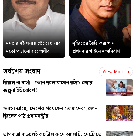
মমতার বই গলায় তেঁতো ঢালার
সৃজিতের তৈরি করা গান
মতো পড়ানো হত: অধীর
প্রথমবার গাইলেন অনির্বাণ
সর্বশেষ সংবাদ
View More
রিয়াল না বার্সা - কোন দলে যাবেন রদ্রি? জোর
জল্পনা ইউরোপে!
'ভরসা আছে, দেশের প্রয়োজন তোমাদের', জেন-
জ়িদের পাঠ প্রধানমন্ত্রীর
তাপমাত্রা বাড়লেই কন্ট্রোল রুমে অ্যালার্ট, মেট্রোতে