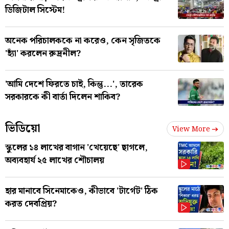
ডিজিটাল সিস্টেম!
অনেক পরিচালককে না করেও, কেন সৃজিতকে
'হ্যাঁ' করলেন রুদ্রনীল?
'আমি দেশে ফিরতে চাই, কিন্তু...', তারেক
সরকারকে কী বার্তা দিলেন শাকিব?
ভিডিয়ো
View More
স্কুলের ১৪ লাখের বাগান 'খেয়েছে' ছাগলে,
অব্যবহার্য ২৫ লাখের শৌচালয়
হার মানাবে সিনেমাকেও, কীভাবে 'টার্গেট' ঠিক
করত দেবপ্রিয়?