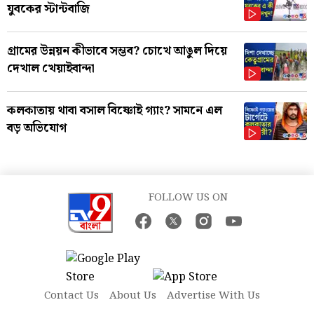
যুবকের স্টান্টবাজি
গ্রামের উন্নয়ন কীভাবে সম্ভব? চোখে আঙুল দিয়ে
দেখাল খেয়াইবান্দা
কলকাতায় থাবা বসাল বিষ্ণোই গ্যাং? সামনে এল
বড় অভিযোগ
FOLLOW US ON
Contact Us
About Us
Advertise With Us