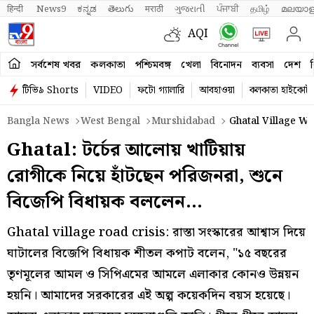
हिन्दी 
News9
ಕನ್ನಡ
తెలుగు
मराठी
ગુજરાતી
ਪੰਜਾਬੀ
தமிழ்
മലയാള
AQI
সর্বশেষ খবর
কলকাতা
পশ্চিমবঙ্গ
খেলা
বিনোদন
ব্যবসা
দেশ
ব
টিভি৯ Shorts
VIDEO
ফটো গ্যালারি
আবহাওয়া
কলকাতা হাইকোর্ট
Bangla News
West Bengal
Murshidabad
Ghatal Village Wi
Ghatal: টর্চের আলোয় খাটিয়ায়
রোগীকে নিয়ে হাঁটছেন পরিজনরা, শুনে
বিজেপি বিধায়ক বললেন…
Ghatal village road crisis: রাস্তা সংস্কারের আশ্বাস দিয়ে
ঘাটালের বিজেপি বিধায়ক শীতল কপাট বলেন, "১৫ বছরের
তৃণমূলের আমল ও সিপিএমের আমলে এলাকার কোনও উন্নয়ন
হয়নি। আমাদের সরকারের এই অল্প কয়েকদিন বয়স হয়েছে।