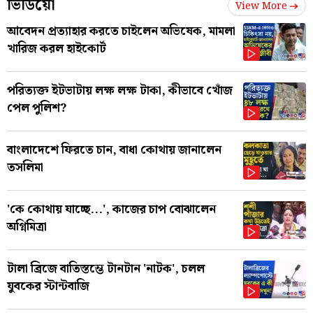
ভিডিয়ো
View More
আবেদন প্রত্যাহার করতে চাইলেন অভিষেক, মামলা
খারিজ করল হাইকোর্ট
পরিত্যক্ত ইটভাটায় লক্ষ লক্ষ টাকা, কীভাবে খোঁজ
পেল পুলিশ?
বাংলাদেশে ফিরতে চান, বাধা কোথায় জানালেন
তসলিমা
'কে কোথায় যাচ্ছে...', কাজের চাপ বোঝালেন
অগ্নিমিত্রা
টালা ব্রিজে বাতিস্তম্ভে টানটান 'নাটক', চলল
যুবকের স্টান্টবাজি