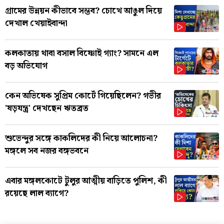
গ্রামের উন্নয়ন কীভাবে সম্ভব? চোখে আঙুল দিয়ে
দেখাল খেয়াইবান্দা
কলকাতায় থাবা বসাল বিষ্ণোই গ্যাং? সামনে এল
বড় অভিযোগ
কেন অভিষেক সুপ্রিম কোর্টে গিয়েছিলেন? গভীর
'ষড়যন্ত্র' দেখছেন ঋতব্রত
শুভেন্দুর সঙ্গে কাকলিদের কী নিয়ে আলোচনা?
মঙ্গলে সব নজর বঙ্গভবনে
এবার মঙ্গলকোটে টুলুর আত্মীয় বাড়িতে পুলিশ, কী
রয়েছে লাল ব্যাগে?