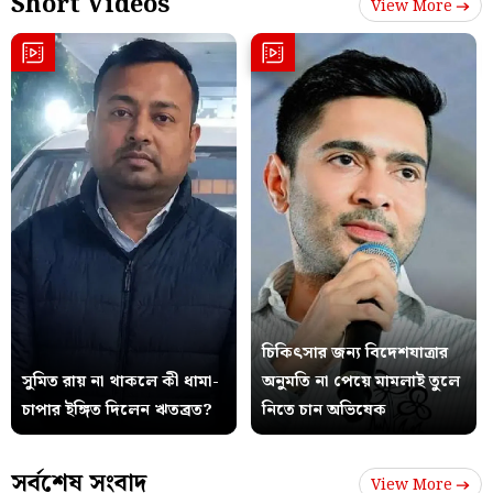
Short Videos
View More
চিকিৎসার জন্য বিদেশযাত্রার
সুমিত রায় না থাকলে কী ধামা-
অনুমতি না পেয়ে মামলাই তুলে
চাপার ইঙ্গিত দিলেন ঋতব্রত?
নিতে চান অভিষেক
সর্বশেষ সংবাদ
View More