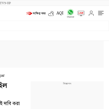
TV9-UP
AQI
gar
রইল
ই দাবি করা