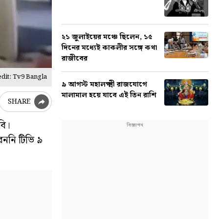
২১ জুলাইয়ের মঞ্চে ছিলেন, ১৫
দিনের মধ্যেই কাকলীর সঙ্গে কথা
রাজীবের
dit: Tv9 Bangla
৯ আগস্ট মহালক্ষ্মী রাজযোগে
মালামাল হয়ে যাবে এই তিন রাশি
SHARE
বি।
েননি টিভি ৯