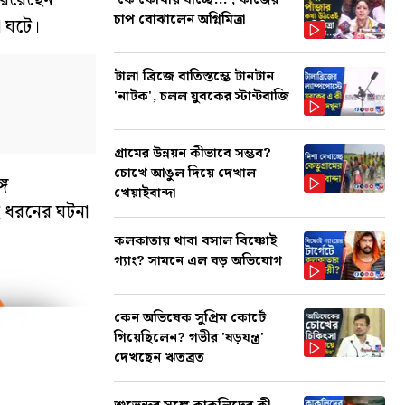
ী রয়েছেন
'কে কোথায় যাচ্ছে...', কাজের
চাপ বোঝালেন অগ্নিমিত্রা
া ঘটে।
টালা ব্রিজে বাতিস্তম্ভে টানটান
'নাটক', চলল যুবকের স্টান্টবাজি
গ্রামের উন্নয়ন কীভাবে সম্ভব?
চোখে আঙুল দিয়ে দেখাল
গে
খেয়াইবান্দা
 ধরনের ঘটনা
কলকাতায় থাবা বসাল বিষ্ণোই
গ্যাং? সামনে এল বড় অভিযোগ
কেন অভিষেক সুপ্রিম কোর্টে
গিয়েছিলেন? গভীর 'ষড়যন্ত্র'
দেখছেন ঋতব্রত