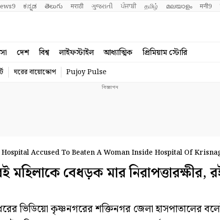
ews9
ಕನ್ನಡ
తెలుగు
मराठी
ગુજરાતી
ਪੰਜਾਬੀ
தமிழ்
മലയാളം
मनी9
বসা
দেশ
বিশ্ব
লাইফস্টাইল
আধ্যাত্মিক
প্রিমিয়াম স্টোরি
্ট
ঘরের বায়োস্কোপ
Pujoy Pulse
 Hospital Accused To Beaten A Woman Inside Hospital Of Krisna
মহিলাকে বেধড়ক মার নিরাপত্তারক্ষীর, 
রের ভিডিয়ো কৃষ্ণনগরের শক্তিনগর জেলা হাসপাতালের বলে