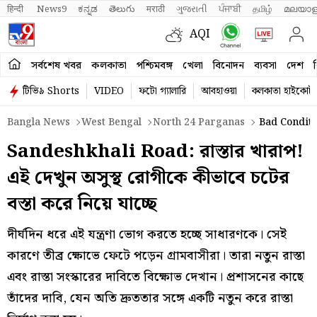
हिन्दी 
News9
ಕನ್ನಡ
తెలుగు
मराठी
ગુજરાતી
ਪੰਜਾਬੀ
தமிழ்
മലയാള
AQI
সর্বশেষ খবর
কলকাতা
পশ্চিমবঙ্গ
খেলা
বিনোদন
ব্যবসা
দেশ
ব
টিভি৯ Shorts
VIDEO
ফটো গ্যালারি
আবহাওয়া
কলকাতা হাইকোর্ট
Bangla News
West Bengal
North 24 Parganas
Bad Conditi
Sandeshkhali Road: রাস্তার খারাপ!
এই দেখুন অসুস্থ রোগীকে কীভাবে চটের
বস্তা করে নিয়ে যাচ্ছে
দীর্ঘদিন ধরে এই যন্ত্রণা ভোগ করতে হচ্ছে সাধারণকে। সেই
কারণে তীব্র ক্ষোভে ফেটে পড়েন গ্রামবাসীরা। তারা নতুন রাস্তা
এবং রাস্তা সংস্কারের দাবিতে বিক্ষোভ দেখান। প্রশাসনের কাছে
তাঁদের দাবি, যেন অতি দ্রুততার সঙ্গে একটি নতুন করে রাস্তা