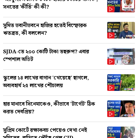
সনতের 'কীর্তি' কী কী?
সুমিত ভবানীভবনে হাজির হতেই বিস্ফোরক
ঋতব্রত, কী বললেন?
SJDA-তে ২০০ কোটি টাকা তছরুপ? এবার
স্পেশাল অডিট
স্কুলের ১৪ লাখের বাগান 'খেয়েছে' ছাগলে,
অব্যবহার্য ২৫ লাখের শৌচালয়
হার মানাবে সিনেমাকেও, কীভাবে 'টার্গেট' ঠিক
করত দেবপ্রিয়?
সুপ্রিম কোর্টে রক্ষাকবচ পেয়েও দেখা নেই
সুমিতের, বাড়িতে পৌঁছে গেল CID