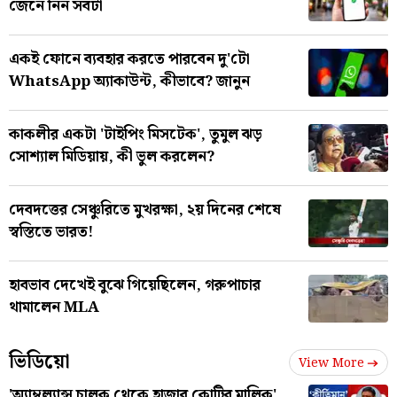
জেনে নিন সবটা
একই ফোনে ব্যবহার করতে পারবেন দু'টো
WhatsApp অ্যাকাউন্ট, কীভাবে? জানুন
কাকলীর একটা 'টাইপিং মিসটেক', তুমুল ঝড়
সোশ্যাল মিডিয়ায়, কী ভুল করলেন?
দেবদত্তের সেঞ্চুরিতে মুখরক্ষা, ২য় দিনের শেষে
স্বস্তিতে ভারত!
হাবভাব দেখেই বুঝে গিয়েছিলেন, গরুপাচার
থামালেন MLA
ভিডিয়ো
View More
'অ্যাম্বুল্যান্স চালক থেকে হাজার কোটির মালিক',