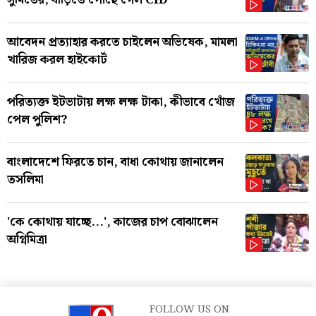
আবেদন প্রত্যাহার করতে চাইলেন অভিষেক, মামলা
খারিজ করল হাইকোর্ট
পরিত্যক্ত ইটভাটায় লক্ষ লক্ষ টাকা, কীভাবে খোঁজ
পেল পুলিশ?
বাংলাদেশে ফিরতে চান, বাধা কোথায় জানালেন
তসলিমা
'কে কোথায় যাচ্ছে...', কাজের চাপ বোঝালেন
অগ্নিমিত্রা
FOLLOW US ON