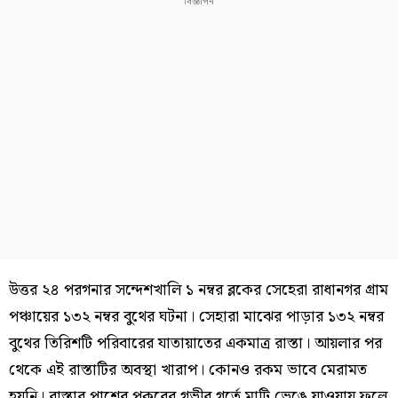
উত্তর ২৪ পরগনার সন্দেশখালি ১ নম্বর ব্লকের সেহেরা রাধানগর গ্রাম
পঞ্চায়ের ১৩২ নম্বর বুথের ঘটনা। সেহারা মাঝের পাড়ার ১৩২ নম্বর
বুথের তিরিশটি পরিবারের যাতায়াতের একমাত্র রাস্তা। আয়লার পর
থেকে এই রাস্তাটির অবস্থা খারাপ। কোনও রকম ভাবে মেরামত
হয়নি। রাস্তার পাশের পুকুরের গভীর গর্তে মাটি ভেঙে যাওয়ায় ফলে