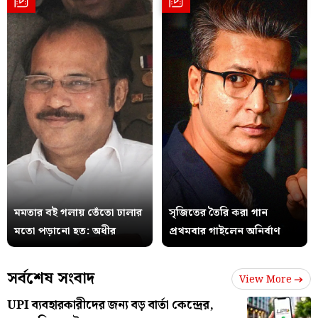
মমতার বই গলায় তেঁতো ঢালার
সৃজিতের তৈরি করা গান
মতো পড়ানো হত: অধীর
প্রথমবার গাইলেন অনির্বাণ
সর্বশেষ সংবাদ
View More
UPI ব্যবহারকারীদের জন্য বড় বার্তা কেন্দ্রের,