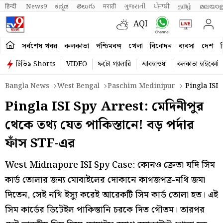
हिन्दी 
News9
ಕನ್ನಡ
తెలుగు
मराठी
ગુજરાતી
ਪੰਜਾਬੀ
தமிழ்
മലയാള
AQI
সর্বশেষ খবর
কলকাতা
পশ্চিমবঙ্গ
খেলা
বিনোদন
ব্যবসা
দেশ
ব
টিভি৯ Shorts
VIDEO
ফটো গ্যালারি
আবহাওয়া
কলকাতা হাইকোর্ট
Bangla News
West Bengal
Paschim Medinipur
Pingla ISI 
Pingla ISI Spy Arrest: মেদিনীপুর
থেকে তথ্য যেত পাকিস্তানে! বড় পর্দার
ফাঁস STF-এর
West Midnapore ISI Spy Case: কোনও ক্রেতা যদি সিম
কার্ড তোলার জন্য মোবাইলের দোকানে কাগজপত্র-নথি জমা
দিতেন, সেই নথি ইস্যু করেই আরেকটি সিম কার্ড তোলা হত। এই
সিম কার্ডের ডিটেইল পাকিস্তানি চরকে দিত গৌতম। তারপর