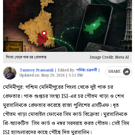
পিংলা থেকে পাক চর গ্রেফতার
Image Credit: Meta AI
Tanmoy Pramanik
|
Edited By:
শর্মিষ্ঠা চক্রবর্তী
|
SHARE
Updated on:
May 29, 2026 | 5:15 PM
মেদিনীপুর: পশ্চিম মেদিনীপুরের পিংলা থেকে দুই পাক চর
গ্রেফতার। পাক গুপ্তচর সংস্থা ISI-এর চর গৌতম খাড়া ও শেখ
মুরসালিনকে গ্রেফতার করেছে রাজ্য পুলিশের এসটিএফ। ধৃত
গৌতম খাড়া মোবাইল ফোনের সিম কার্ড বিক্রেতা। মুরসালিনকে
প্রি-অ্যাকটিভ সিম কার্ড ও নম্বর সরবরাহ করত গৌতম। সেই সিম
ISI হ্যান্ডলারদের কাছে পৌঁছে দিত মুরসালিন।