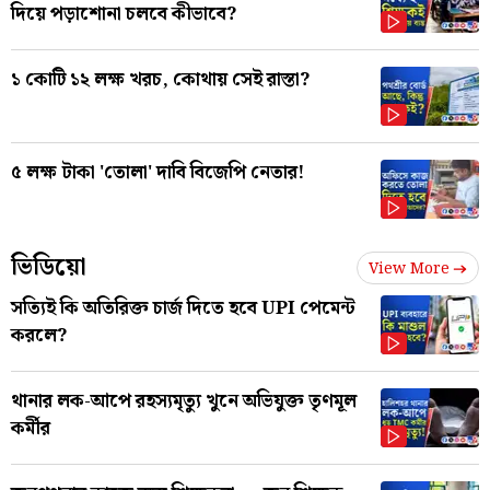
দিয়ে পড়াশোনা চলবে কীভাবে?
১ কোটি ১২ লক্ষ খরচ, কোথায় সেই রাস্তা?
৫ লক্ষ টাকা 'তোলা' দাবি বিজেপি নেতার!
ভিডিয়ো
View More
সত্যিই কি অতিরিক্ত চার্জ দিতে হবে UPI পেমেন্ট
করলে?
থানার লক-আপে রহস্যমৃত্যু খুনে অভিযুক্ত তৃণমূল
কর্মীর