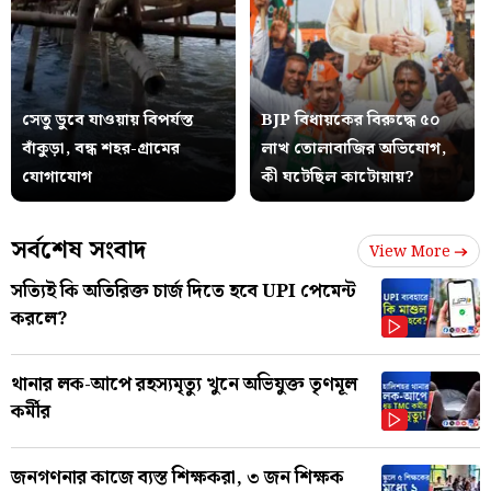
সেতু ডুবে যাওয়ায় বিপর্যস্ত
BJP বিধায়কের বিরুদ্ধে ৫০
বাঁকুড়া, বন্ধ শহর-গ্রামের
লাখ তোলাবাজির অভিযোগ,
যোগাযোগ
কী ঘটেছিল কাটোয়ায়?
সর্বশেষ সংবাদ
View More
সত্যিই কি অতিরিক্ত চার্জ দিতে হবে UPI পেমেন্ট
করলে?
থানার লক-আপে রহস্যমৃত্যু খুনে অভিযুক্ত তৃণমূল
কর্মীর
জনগণনার কাজে ব্যস্ত শিক্ষকরা, ৩ জন শিক্ষক