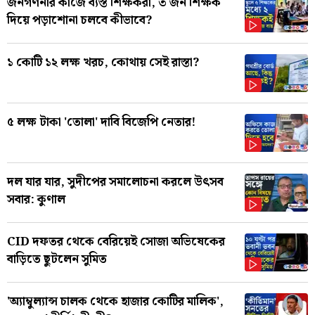
জনগণনার কাজে ব্যস্ত শিক্ষকরা, ৩ জন শিক্ষক
দিয়ে পড়াশোনা চলবে কীভাবে?
১ কোটি ১২ লক্ষ খরচ, কোথায় সেই রাস্তা?
৫ লক্ষ টাকা 'তোলা' দাবি বিজেপি নেতার!
দল যার যার, সুদীপের সমালোচনা করলে উৎসব
সবার: কুণাল
CID দফতর থেকে বেরিয়েই সোজা অভিষেকের
বাড়িতে ছুটলেন সুমিত
'অ্যাম্বুল্যান্স চালক থেকে হাজার কোটির মালিক',