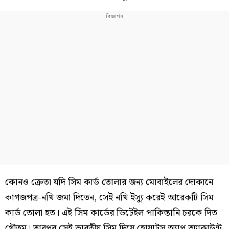
কোনও ক্রেতা যদি সিম কার্ড তোলার জন্য মোবাইলের দোকানে
কাগজপত্র-নথি জমা দিতেন, সেই নথি ইস্যু করেই আরেকটি সিম
কার্ড তোলা হত। এই সিম কার্ডের ডিটেইল পাকিস্তানি চরকে দিত
গৌতম। তারপর সেই ভারতীয় সিম দিয়ে হোয়াটস অ্যাপ অ্যাকাউন্ট