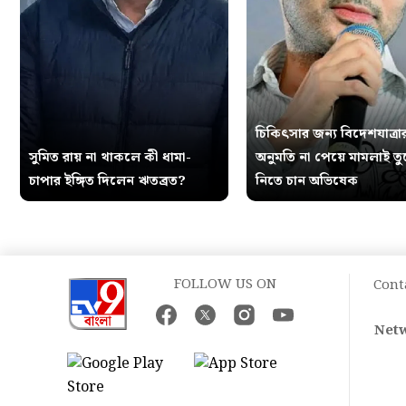
চিকিৎসার জন্য বিদেশযাত্রা
সুমিত রায় না থাকলে কী ধামা-
অনুমতি না পেয়ে মামলাই ত
চাপার ইঙ্গিত দিলেন ঋতব্রত?
নিতে চান অভিষেক
FOLLOW US ON
Cont
Netw