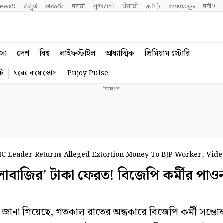
ews9
ಕನ್ನಡ
తెలుగు
मराठी
ગુજરાતી
ਪੰਜਾਬੀ
தமிழ்
മലയാളം
मनी9
বসা
দেশ
বিশ্ব
লাইফস্টাইল
আধ্যাত্মিক
প্রিমিয়াম স্টোরি
্ট
ঘরের বায়োস্কোপ
Pujoy Pulse
 Leader Returns Alleged Extortion Money To BJP Worker, Video
বাজির’ টাকা ফেরত! বিজেপি কর্মীর পাওন
া গিয়েছে, গতকাল রাতের অন্ধকারে বিজেপি কর্মী সন্তো