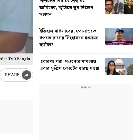
প্রদীপের বিদায়ে শ্রদ্ধার্ঘ্য
আমিরের, স্মৃতিতে ডুব দিলেন
সলমন
ইতিহাস বাটলারের, পোলার্ডকে
টপকে রানের সিংহাসনে ইংরেজ
ব্যাটার!
dit: Tv9 Bangla
'বোরখা পরা' মন্তব্যের মামলায়
এবার সুপ্রিম কোর্টের দ্বারস্থ মহুয়া
SHARE