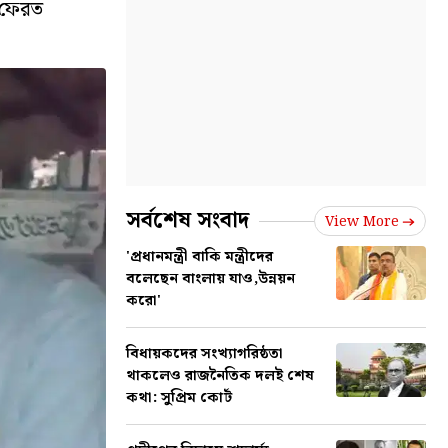
 ফেরত
সর্বশেষ সংবাদ
View More
'প্রধানমন্ত্রী বাকি মন্ত্রীদের
বলেছেন বাংলায় যাও,উন্নয়ন
করো'
বিধায়কদের সংখ্যাগরিষ্ঠতা
থাকলেও রাজনৈতিক দলই শেষ
কথা: সুপ্রিম কোর্ট