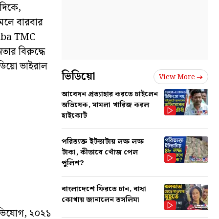
দিকে,
মলে বারবার
saba TMC
ার বিরুদ্ধে
ডিয়ো ভাইরাল
ভিডিয়ো
View More
আবেদন প্রত্যাহার করতে চাইলেন
অভিষেক, মামলা খারিজ করল
হাইকোর্ট
পরিত্যক্ত ইটভাটায় লক্ষ লক্ষ
টাকা, কীভাবে খোঁজ পেল
পুলিশ?
বাংলাদেশে ফিরতে চান, বাধা
কোথায় জানালেন তসলিমা
অভিযোগ, ২০২১