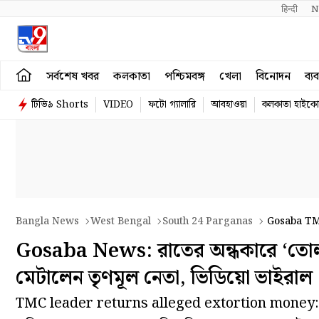
हिन्दी 
N
সর্বশেষ খবর
কলকাতা
পশ্চিমবঙ্গ
খেলা
বিনোদন
ব্য
টিভি৯ Shorts
VIDEO
ফটো গ্যালারি
আবহাওয়া
কলকাতা হাইকোর
Bangla News
West Bengal
South 24 Parganas
Gosaba TMC
Gosaba News: রাতের অন্ধকারে ‘তোলা
মেটালেন তৃণমূল নেতা, ভিডিয়ো ভাইরাল
TMC leader returns alleged extortion money: জান