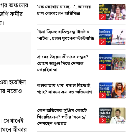
নগর অঞ্চলের
'কে কোথায় যাচ্ছে...', কাজের
েপি কর্মীর
চাপ বোঝালেন অগ্নিমিত্রা
য়।
টালা ব্রিজে বাতিস্তম্ভে টানটান
'নাটক', চলল যুবকের স্টান্টবাজি
গ্রামের উন্নয়ন কীভাবে সম্ভব?
চোখে আঙুল দিয়ে দেখাল
খেয়াইবান্দা
ওয়া হয়েছিল
কলকাতায় থাবা বসাল বিষ্ণোই
ওয়ার মতোও
গ্যাং? সামনে এল বড় অভিযোগ
কেন অভিষেক সুপ্রিম কোর্টে
গিয়েছিলেন? গভীর 'ষড়যন্ত্র'
স। সেখানেই
দেখছেন ঋতব্রত
মনে স্বীকার