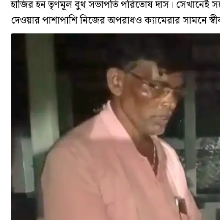
হাজির হন তৃণমূল বুথ সভাপতি পরিতোষ দাস। সেখানেই স
দেওয়ার পাশাপাশি নিজের অপরাধও ক্যামেরার সামনে স্বী