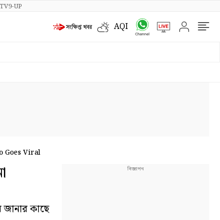
TV9-UP
AQI
 Goes Viral
া
ষ জানার কাছে