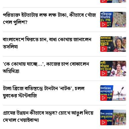
পরিত্যক্ত ইটভাটায় লক্ষ লক্ষ টাকা, কীভাবে খোঁজ
পেল পুলিশ?
বাংলাদেশে ফিরতে চান, বাধা কোথায় জানালেন
তসলিমা
'কে কোথায় যাচ্ছে...', কাজের চাপ বোঝালেন
অগ্নিমিত্রা
টালা ব্রিজে বাতিস্তম্ভে টানটান 'নাটক', চলল
যুবকের স্টান্টবাজি
গ্রামের উন্নয়ন কীভাবে সম্ভব? চোখে আঙুল দিয়ে
দেখাল খেয়াইবান্দা