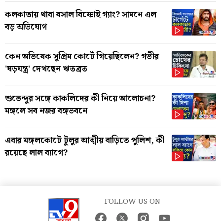
কলকাতায় থাবা বসাল বিষ্ণোই গ্যাং? সামনে এল
বড় অভিযোগ
কেন অভিষেক সুপ্রিম কোর্টে গিয়েছিলেন? গভীর
'ষড়যন্ত্র' দেখছেন ঋতব্রত
শুভেন্দুর সঙ্গে কাকলিদের কী নিয়ে আলোচনা?
মঙ্গলে সব নজর বঙ্গভবনে
এবার মঙ্গলকোটে টুলুর আত্মীয় বাড়িতে পুলিশ, কী
রয়েছে লাল ব্যাগে?
FOLLOW US ON