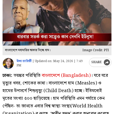
বাংলাদেশে মহামারির আকার নিচ্ছে হাম।
Image Credit: PTI
ঈপ্সা চ্যাটার্জী
|
Updated on:
May 24, 2026 | 7:49
SHARE
PM
ঢাকা:
ভয়ঙ্কর পরিস্থিতি
বাংলাদেশে (Bangladesh)
। ঘরে ঘরে
মৃত্যুর খবর, শোকের কান্না। বাংলাদেশে হাম (Measles) ও
হামের উপসর্গে শিশুমৃত্যু (Child Death) হচ্ছে। ইতিমধ্যেই
মৃতের সংখ্যা ৫০০ ছাড়িয়েছে। হাম পরিস্থিতি এমন পর্যায়ে কেন
পৌঁছল- তা জানতে এবার বিশ্ব স্বাস্থ্য সংস্থা(World Health
Organization)-র কাছে ‘স্বাধীন তদন্ত’ করার অনুরোধ করেছে