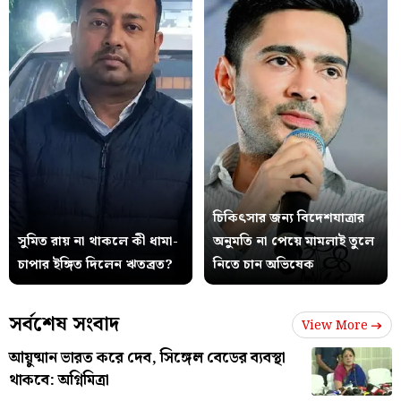
চিকিৎসার জন্য বিদেশযাত্রার
সুমিত রায় না থাকলে কী ধামা-
অনুমতি না পেয়ে মামলাই তুলে
চাপার ইঙ্গিত দিলেন ঋতব্রত?
নিতে চান অভিষেক
সর্বশেষ সংবাদ
View More
আয়ুষ্মান ভারত করে দেব, সিঙ্গেল বেডের ব্যবস্থা
থাকবে: অগ্নিমিত্রা