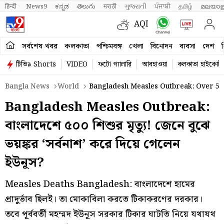
हिन्दी 
News9
ಕನ್ನಡ
తెలుగు
मराठी
ગુજરાતી
ਪੰਜਾਬੀ
தமிழ்
മലയാള
AQI
সর্বশেষ খবর
কলকাতা
পশ্চিমবঙ্গ
খেলা
বিনোদন
ব্যবসা
দেশ
ব
টিভি৯ Shorts
VIDEO
ফটো গ্যালারি
আবহাওয়া
কলকাতা হাইকোর্ট
Bangla News
World
Bangladesh Measles Outbreak: Over 5
Bangladesh Measles Outbreak:
বাংলাদেশে ৫০০ শিশুর মৃত্যু! জেনে বুঝে
ভয়ঙ্কর ‘সর্বনাশ’ করে দিয়ে গেলেন
ইউনূস?
Measles Deaths Bangladesh: বাংলাদেশে হামের
প্রাদুর্ভাব ছিলই। তা মোকাবিলা করতে টিকাকরণের দরকার।
তবে পূর্ববর্তী মহম্মদ ইউনূস সরকার টিকার ঘাটতি নিয়ে যথাযথ