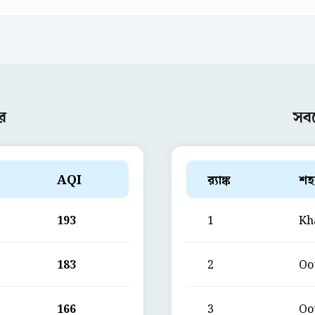
র
সব
AQI
ব়্যাঙ্ক
শহ
193
1
Kh
183
2
Oo
166
3
Oo