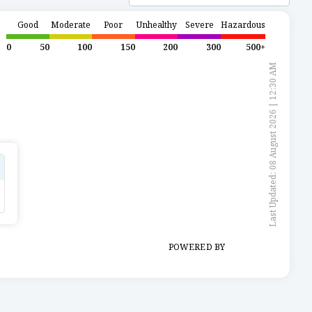
Good
Moderate
Poor
Unhealthy
Severe
Hazardous
0
50
100
150
200
300
500+
Last Updated: 08 August 2026 | 12:30 AM
POWERED BY