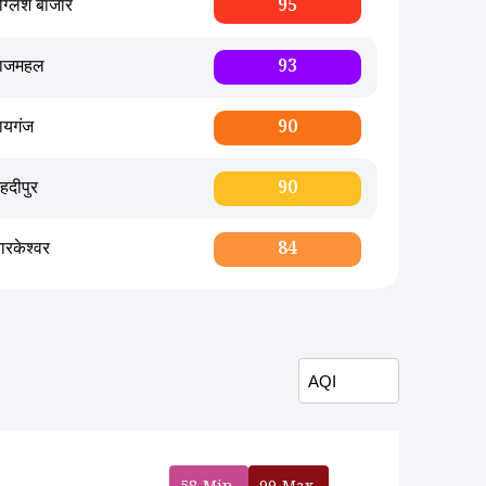
ंग्लिश बाजार
95
राजमहल
93
ायगंज
90
हदीपुर
90
ारकेश्वर
84