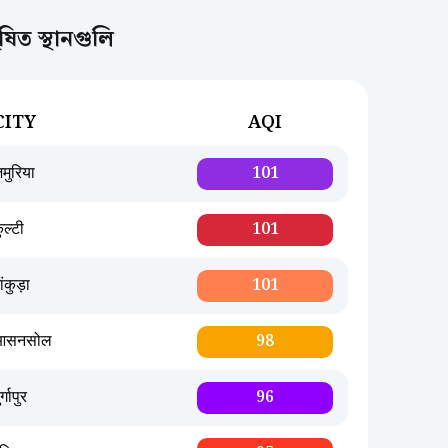
িত স্থানগুলি
CITY
AQI
मुरिया
101
ुल्टी
101
ांकुड़ा
101
आसनसोल
98
र्गापुर
96