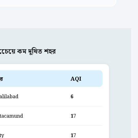
চেেয়ে কম দূষিত শহর
র
AQI
alilabad
6
tacamund
17
ty
17