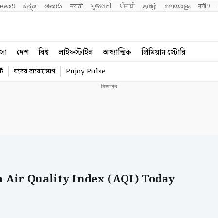
ews9
ಕನ್ನಡ
తెలుగు
मराठी
ગુજરાતી
ਪੰਜਾਬੀ
தமிழ்
മലയാളം
मनी9
বসা
দেশ
বিশ্ব
লাইফস্টাইল
আধ্যাত্মিক
প্রিমিয়াম স্টোরি
্ট
ঘরের বায়োস্কোপ
Pujoy Pulse
m Air Quality Index (AQI) Today