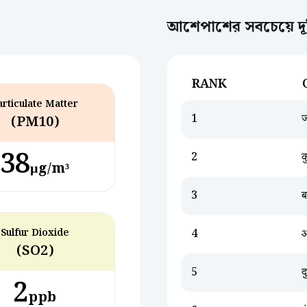
আশেপাশের সবচেয়ে দূষ
RANK
articulate Matter
1
ज
(PM10)
38
2
क
µg/m³
3
ब
Sulfur Dioxide
4
(SO2)
5
दु
2
ppb