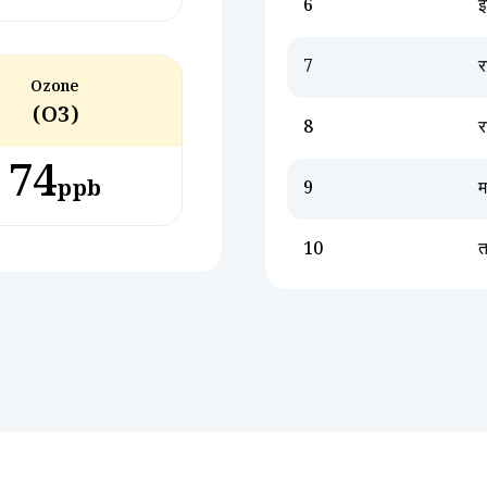
6
इ
7
Ozone
(O3)
8
र
74
ppb
9
म
10
त