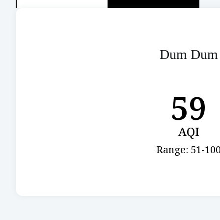
Dum Dum
59
AQI
Range: 51-10