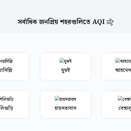
সর্বাধিক জনপ্রিয় শহরগুলিতে AQI
াদিল্লি
মুম্বই
আহমেদ
লিগুড়ি
হায়দরাবাদ
বেঙ্গাল