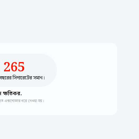
265
বছরের সিগারেটের সমান।
ন ক্ষতিকর.
াগত এক্সপোজার ধরে নেওয়া হয়।