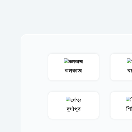
কলকাতা
নয়
দুর্গাপুর
শি