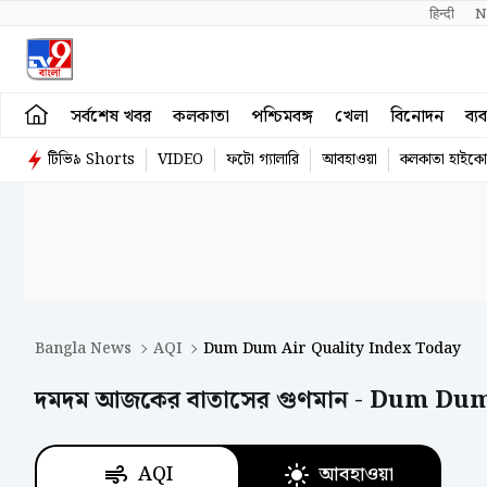
हिन्दी 
N
সর্বশেষ খবর
কলকাতা
পশ্চিমবঙ্গ
খেলা
বিনোদন
ব্য
টিভি৯ Shorts
VIDEO
ফটো গ্যালারি
আবহাওয়া
কলকাতা হাইকোর
Bangla News
AQI
Dum Dum Air Quality Index Today
দমদম আজকের বাতাসের গুণমান - Dum Du
AQI
আবহাওয়া