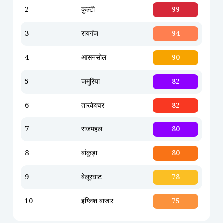
2
कुल्टी
99
3
रायगंज
94
4
आसनसोल
90
5
जमुरिया
82
6
तारकेश्वर
82
7
राजमहल
80
8
बांकुड़ा
80
9
बेलूरघाट
78
10
इंग्लिश बाजार
75