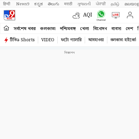
हिन्दी 
News9
ಕನ್ನಡ
తెలుగు
मराठी
ગુજરાતી
ਪੰਜਾਬੀ
தமிழ்
മലയാള
AQI
সর্বশেষ খবর
কলকাতা
পশ্চিমবঙ্গ
খেলা
বিনোদন
ব্যবসা
দেশ
ব
টিভি৯ Shorts
VIDEO
ফটো গ্যালারি
আবহাওয়া
কলকাতা হাইকোর্ট