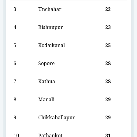
3
Unchahar
22
4
Bishnupur
23
5
Kodaikanal
25
6
Sopore
28
7
Kathua
28
8
Manali
29
9
Chikkaballapur
29
10
Pathankot
31