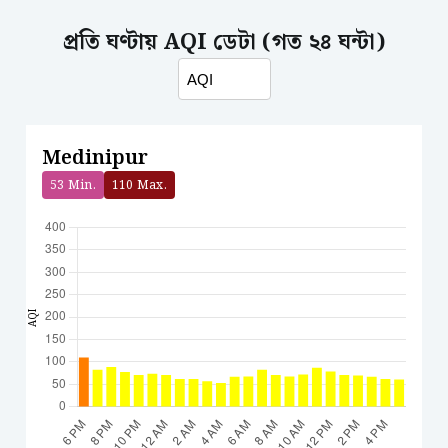
প্রতি ঘণ্টায় AQI ডেটা (গত ২৪ ঘন্টা)
Medinipur
53
Min.
110
Max.
AQI