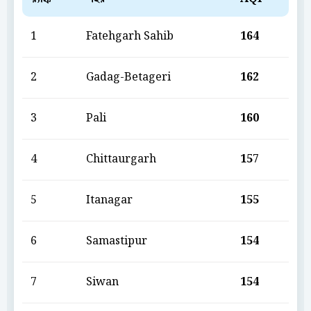
1
Fatehgarh Sahib
164
2
Gadag-Betageri
162
3
Pali
160
4
Chittaurgarh
157
5
Itanagar
155
6
Samastipur
154
7
Siwan
154