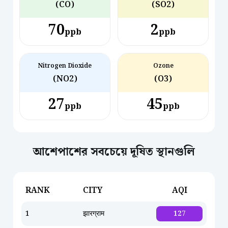
(CO)
(SO2)
70
2
ppb
ppb
Nitrogen Dioxide
Ozone
(NO2)
(O3)
27
45
ppb
ppb
আশেপাশের সবচেয়ে দূষিত স্থানগুলি
RANK
CITY
AQI
1
झारग्राम
127