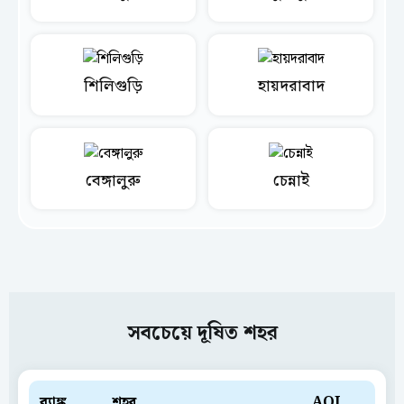
শিলিগুড়ি
হায়দরাবাদ
বেঙ্গালুরু
চেন্নাই
সবচেয়ে দূষিত শহর
ব়্যাঙ্ক
শহর
AQI