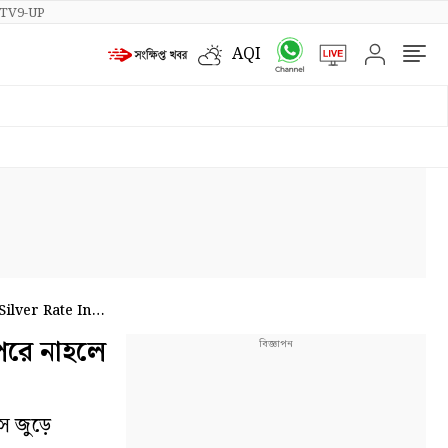
TV9-UP
AQI
ilver Rate In
পরে নাহলে
 জুড়ে