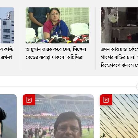
ব কাস্ট
আয়ুষ্মান ভারত করে দেব, সিঙ্গেল
এমন আওয়াজ কেঁপ
, এখনই
বেডের ব্যবস্থা থাকবে: অগ্নিমিত্রা
পাশের বাড়ির চাল!
বিস্ফোরণে ঝলসে 