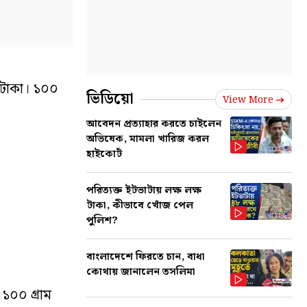
 টাকা। ১০০
ভিডিয়ো
View More
আবেদন প্রত্যাহার করতে চাইলেন
অভিষেক, মামলা খারিজ করল
হাইকোর্ট
পরিত্যক্ত ইটভাটায় লক্ষ লক্ষ
টাকা, কীভাবে খোঁজ পেল
পুলিশ?
বাংলাদেশে ফিরতে চান, বাধা
কোথায় জানালেন তসলিমা
১০০ গ্রাম