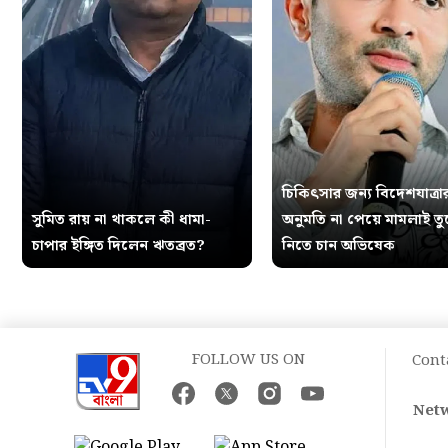
চিকিৎসার জন্য বিদেশযাত্রা
সুমিত রায় না থাকলে কী ধামা-
অনুমতি না পেয়ে মামলাই ত
চাপার ইঙ্গিত দিলেন ঋতব্রত?
নিতে চান অভিষেক
FOLLOW US ON
Cont
Netw