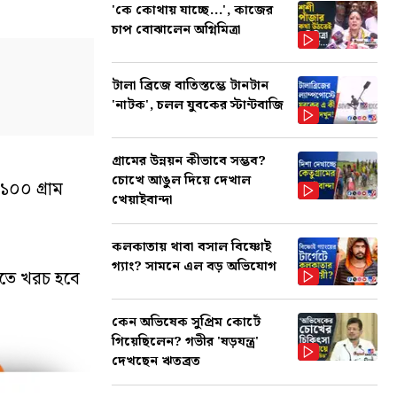
'কে কোথায় যাচ্ছে...', কাজের
চাপ বোঝালেন অগ্নিমিত্রা
টালা ব্রিজে বাতিস্তম্ভে টানটান
'নাটক', চলল যুবকের স্টান্টবাজি
গ্রামের উন্নয়ন কীভাবে সম্ভব?
চোখে আঙুল দিয়ে দেখাল
১০০ গ্রাম
খেয়াইবান্দা
কলকাতায় থাবা বসাল বিষ্ণোই
গ্যাং? সামনে এল বড় অভিযোগ
তে খরচ হবে
কেন অভিষেক সুপ্রিম কোর্টে
গিয়েছিলেন? গভীর 'ষড়যন্ত্র'
দেখছেন ঋতব্রত