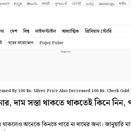
ews9
ಕನ್ನಡ
తెలుగు
मराठी
ગુજરાતી
ਪੰਜਾਬੀ
தமிழ்
മലയാളം
मनी9
বসা
দেশ
বিশ্ব
লাইফস্টাইল
আধ্যাত্মিক
প্রিমিয়াম স্টোরি
্ট
ঘরের বায়োস্কোপ
Pujoy Pulse
ased By 100 Rs, Silver Price Also Decreased 100 Rs, Check Gold S
ার, দাম সস্তা থাকতে থাকতেই কিনে নিন, 
া থাকলেও অনেকে কিনতে পারে না দামের জন্য। জানুয়ারি মাস