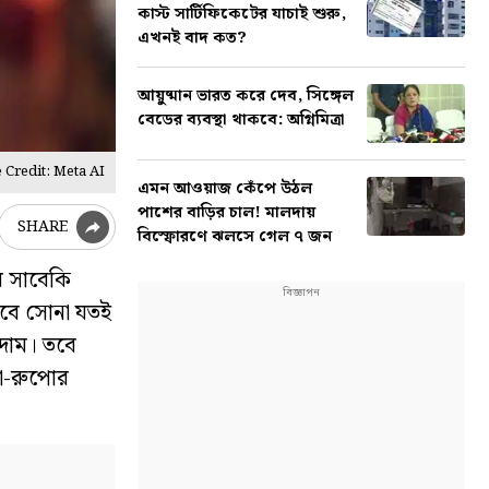
কাস্ট সার্টিফিকেটের যাচাই শুরু,
এখনই বাদ কত?
আয়ুষ্মান ভারত করে দেব, সিঙ্গেল
বেডের ব্যবস্থা থাকবে: অগ্নিমিত্রা
 Credit: Meta AI
এমন আওয়াজ কেঁপে উঠল
পাশের বাড়ির চাল! মালদায়
SHARE
বিস্ফোরণে ঝলসে গেল ৭ জন
র সাবেকি
তবে সোনা যতই
 দাম। তবে
না-রুপোর