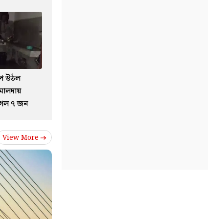
ে উঠল
 মালদায়
গেল ৭ জন
View More