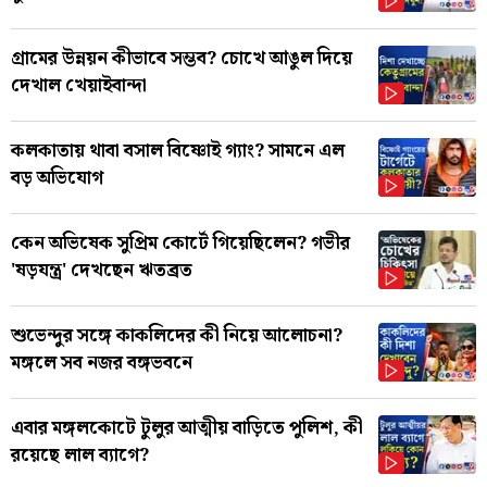
গ্রামের উন্নয়ন কীভাবে সম্ভব? চোখে আঙুল দিয়ে
দেখাল খেয়াইবান্দা
কলকাতায় থাবা বসাল বিষ্ণোই গ্যাং? সামনে এল
বড় অভিযোগ
কেন অভিষেক সুপ্রিম কোর্টে গিয়েছিলেন? গভীর
'ষড়যন্ত্র' দেখছেন ঋতব্রত
শুভেন্দুর সঙ্গে কাকলিদের কী নিয়ে আলোচনা?
মঙ্গলে সব নজর বঙ্গভবনে
এবার মঙ্গলকোটে টুলুর আত্মীয় বাড়িতে পুলিশ, কী
রয়েছে লাল ব্যাগে?