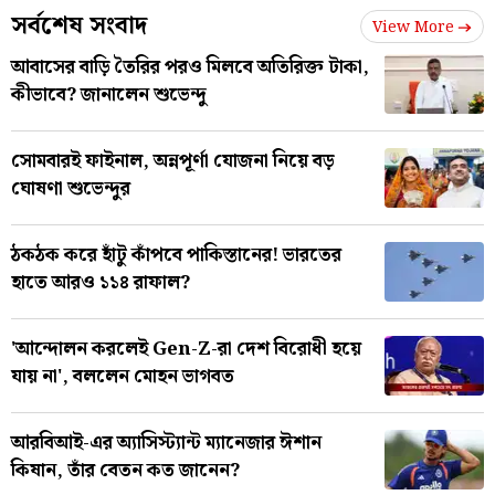
সর্বশেষ সংবাদ
View More
আবাসের বাড়ি তৈরির পরও মিলবে অতিরিক্ত টাকা,
কীভাবে? জানালেন শুভেন্দু
সোমবারই ফাইনাল, অন্নপূর্ণা যোজনা নিয়ে বড়
ঘোষণা শুভেন্দুর
ঠকঠক করে হাঁটু কাঁপবে পাকিস্তানের! ভারতের
হাতে আরও ১১৪ রাফাল?
'আন্দোলন করলেই Gen-Z-রা দেশ বিরোধী হয়ে
যায় না', বললেন মোহন ভাগবত
আরবিআই-এর অ্যাসিস্ট্যান্ট ম্যানেজার ঈশান
কিষান, তাঁর বেতন কত জানেন?