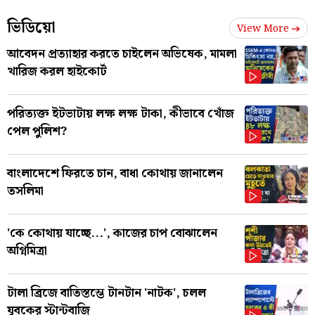
ভিডিয়ো
View More
আবেদন প্রত্যাহার করতে চাইলেন অভিষেক, মামলা
খারিজ করল হাইকোর্ট
পরিত্যক্ত ইটভাটায় লক্ষ লক্ষ টাকা, কীভাবে খোঁজ
পেল পুলিশ?
বাংলাদেশে ফিরতে চান, বাধা কোথায় জানালেন
তসলিমা
'কে কোথায় যাচ্ছে...', কাজের চাপ বোঝালেন
অগ্নিমিত্রা
টালা ব্রিজে বাতিস্তম্ভে টানটান 'নাটক', চলল
যুবকের স্টান্টবাজি