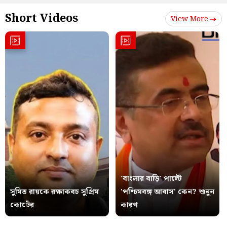
Short Videos
View More
'বাংলার বাড়ি' পাল্টে
সুমিত রায়কে রক্ষাকবচ সুপ্রিম
'পশ্চিমবঙ্গ আবাস' কেন? শুনুন
কোর্টের
কারণ