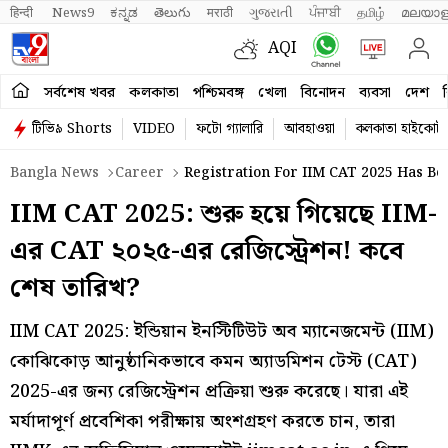
हिन्दी 
News9
ಕನ್ನಡ
తెలుగు
मराठी
ગુજરાતી
ਪੰਜਾਬੀ
தமிழ்
മലയാള
AQI
সর্বশেষ খবর
কলকাতা
পশ্চিমবঙ্গ
খেলা
বিনোদন
ব্যবসা
দেশ
ব
টিভি৯ Shorts
VIDEO
ফটো গ্যালারি
আবহাওয়া
কলকাতা হাইকোর্ট
Bangla News
Career
Registration For IIM CAT 2025 Has Be
IIM CAT 2025: শুরু হয়ে গিয়েছে IIM-
এর CAT ২০২৫-এর রেজিস্ট্রেশন! কবে
শেষ তারিখ?
IIM CAT 2025: ইন্ডিয়ান ইনস্টিটিউট অব ম্যানেজমেন্ট (IIM)
কোঝিকোড় আনুষ্ঠানিকভাবে কমন অ্যাডমিশন টেস্ট (CAT)
2025-এর জন্য রেজিস্ট্রেশন প্রক্রিয়া শুরু করেছে। যারা এই
মর্যাদাপূর্ণ প্রবেশিকা পরীক্ষায় অংশগ্রহণ করতে চান, তারা