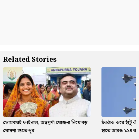
Related Stories
সোমবারই ফাইনাল, অন্নপূর্ণা যোজনা নিয়ে বড়
ঠকঠক করে হাঁটু কা
ঘোষণা শুভেন্দুর
হাতে আরও ১১৪ রা