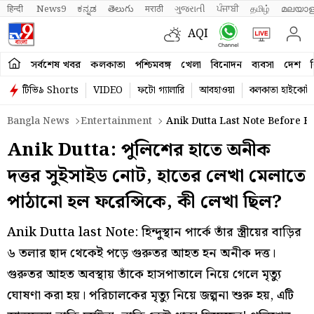
हिन्दी 
News9
ಕನ್ನಡ
తెలుగు
मराठी
ગુજરાતી
ਪੰਜਾਬੀ
தமிழ்
മലയാള
AQI
সর্বশেষ খবর
কলকাতা
পশ্চিমবঙ্গ
খেলা
বিনোদন
ব্যবসা
দেশ
ব
টিভি৯ Shorts
VIDEO
ফটো গ্যালারি
আবহাওয়া
কলকাতা হাইকোর্ট
Bangla News
Entertainment
Anik Dutta Last Note Before H
Anik Dutta: পুলিশের হাতে অনীক
দত্তর সুইসাইড নোট, হাতের লেখা মেলাতে
পাঠানো হল ফরেন্সিকে, কী লেখা ছিল?
Anik Dutta last Note: হিন্দুস্থান পার্কে তাঁর স্ত্রীয়ের বাড়ির
৬ তলার ছাদ থেকেই পড়ে গুরুতর আহত হন অনীক দত্ত।
গুরুতর আহত অবস্থায় তাঁকে হাসপাতালে নিয়ে গেলে মৃত্যু
ঘোষণা করা হয়। পরিচালকের মৃত্যু নিয়ে জল্পনা শুরু হয়, এটি