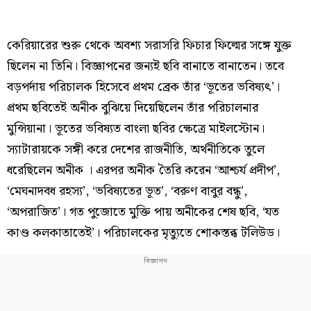
কেরিয়ারের শুরু থেকে অবশ্য সরাসরি ফিচার ফিল্মের সঙ্গে যুক্ত
ছিলেন না তিনি। বিজ্ঞাপনের জন্যই ছবি বানাতে বানাতেন। তবে
বড়পর্দায় পরিচালক হিসেবে প্রথম ব্রেক তাঁর ‘ভূতের ভবিষ্যৎ’।
প্রথম ছবিতেই অনীক বুঝিয়ে দিয়েছিলেন তাঁর পরিচালনার
মুন্সিয়ানা। ভূতের ভবিষ্যত বাংলা ছবির ক্ষেত্রে মাইলস্টোন।
স্যাটারায়কে সঙ্গী করে দেশের রাজনীতি, অর্থনীতিকে তুলে
ধরেছিলেন অনীক । এরপর অনীক তৈরি করেন ‘আশ্চর্য প্রদীপ’,
‘মেঘনাদবধ রহস্য’, ‘ভবিষ্যতের ভূত’, ‘বরুণ বাবুর বন্ধু’,
‘অপরাজিত’। গত পুজোতে মুক্তি পায় অনীকের শেষ ছবি, ‘যত
কাণ্ড কলকাতাতেই’। পরিচালকের মৃত্যুতে শোকস্তব্ধ টলিউড।