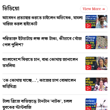
ভিডিয়ো
View More
আবেদন প্রত্যাহার করতে চাইলেন অভিষেক, মামলা
খারিজ করল হাইকোর্ট
পরিত্যক্ত ইটভাটায় লক্ষ লক্ষ টাকা, কীভাবে খোঁজ
পেল পুলিশ?
বাংলাদেশে ফিরতে চান, বাধা কোথায় জানালেন
তসলিমা
'কে কোথায় যাচ্ছে...', কাজের চাপ বোঝালেন
অগ্নিমিত্রা
টালা ব্রিজে বাতিস্তম্ভে টানটান 'নাটক', চলল
যুবকের স্টান্টবাজি