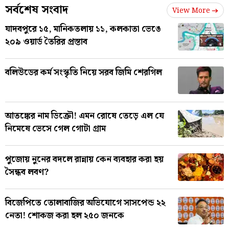
সর্বশেষ সংবাদ
View More
যাদবপুরে ১৫, মানিকতলায় ১১, কলকাতা ভেঙে
২০৯ ওয়ার্ড তৈরির প্রস্তাব
বলিউডের কর্ম সংস্কৃতি নিয়ে সরব জিমি শেরগিল
আতঙ্কের নাম ডিক্রৌ! এমন রোষে তেড়ে এল যে
নিমেষে ভেসে গেল গোটা গ্রাম
পুজোয় নুনের বদলে রান্নায় কেন ব্যবহার করা হয়
সৈন্ধব লবণ?
বিজেপিতে তোলাবাজির অভিযোগে সাসপেন্ড ২২
নেতা! শোকজ করা হল ২৫০ জনকে