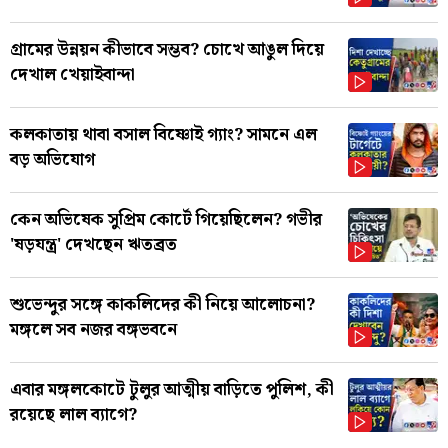
গ্রামের উন্নয়ন কীভাবে সম্ভব? চোখে আঙুল দিয়ে
দেখাল খেয়াইবান্দা
কলকাতায় থাবা বসাল বিষ্ণোই গ্যাং? সামনে এল
বড় অভিযোগ
কেন অভিষেক সুপ্রিম কোর্টে গিয়েছিলেন? গভীর
'ষড়যন্ত্র' দেখছেন ঋতব্রত
শুভেন্দুর সঙ্গে কাকলিদের কী নিয়ে আলোচনা?
মঙ্গলে সব নজর বঙ্গভবনে
এবার মঙ্গলকোটে টুলুর আত্মীয় বাড়িতে পুলিশ, কী
রয়েছে লাল ব্যাগে?