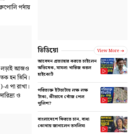
রুপোলি পর্দায়
ভিডিয়ো
View More
আবেদন প্রত্যাহার করতে চাইলেন
সেই লড়াই আজও
অভিষেক, মামলা খারিজ করল
হাইকোর্ট
নাতক হন তিনি।
I)-এ পা রাখা।
পরিত্যক্ত ইটভাটায় লক্ষ লক্ষ
রিদ্র্য ও
টাকা, কীভাবে খোঁজ পেল
পুলিশ?
বাংলাদেশে ফিরতে চান, বাধা
কোথায় জানালেন তসলিমা