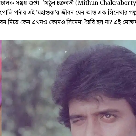
িচালক সঞ্জয় গুপ্তা। মিঠুন চক্রবর্তী (Mithun Chakrabort
লি পর্দার এই 'মহাগুরু'র জীবন যেন আস্ত এক সিনেমার গল
ন নিয়ে কেন এখনও কোনও সিনেমা তৈরি হল না? এই মোক্ষম প