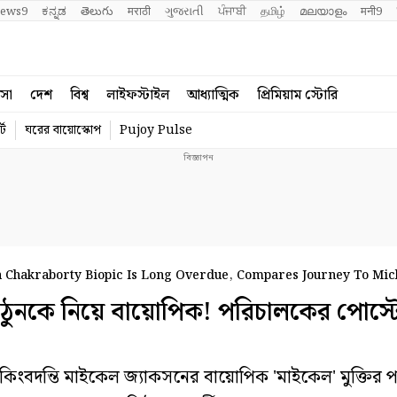
ews9
ಕನ್ನಡ
తెలుగు
मराठी
ગુજરાતી
ਪੰਜਾਬੀ
தமிழ்
മലയാളം
मनी9
বসা
দেশ
বিশ্ব
লাইফস্টাইল
আধ্যাত্মিক
প্রিমিয়াম স্টোরি
্ট
ঘরের বায়োস্কোপ
Pujoy Pulse
n Chakraborty Biopic Is Long Overdue, Compares Journey To Mic
ে নিয়ে বায়োপিক! পরিচালকের পোস্টে 
দন্তি মাইকেল জ্যাকসনের বায়োপিক 'মাইকেল' মুক্তির প