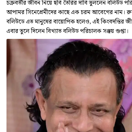
চক্রবর্তীর জীবন নিয়ে ছবি তৈরির দাবি তুললেন বলিউড পর
আপামর সিনেপ্রেমীদের কাছে এক চরম আবেগের নাম। রুপো
বলিউডে এত মানুষের বায়োপিক হলেও, এই কিংবদন্তির জীব
এবার তুলে দিলেন বিখ্যাত বলিউড পরিচালক সঞ্জয় গুপ্তা।