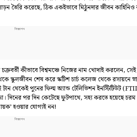
 আলোড়ন তৈরি করেছে, ঠিক একইভাবে মিঠুনদার জীবন কাহিনিও 
গ চক্রবর্তী কীভাবে বিশ্বমঞ্চে নিজের নাম খোদাই করলেন, 
েকে স্কুলজীবন শেষ করে স্কটিশ চার্চ কলেজ থেকে রসায়নে স্
 টান থেকেই পুনের ফিল্ম অ্যান্ড টেলিভিশন ইনস্টিটিউট (FTI
। দিনের পর দিন কেটেছে ফুটপাথে, সহ্য করতে হয়েছে চরম দা
‘নায়ক’ হওয়ার যোগ্যই নন!