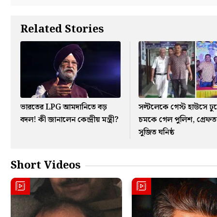
Related Stories
ভারতের LPG আমদানিতে বড়
সল্টলেকে গেস্ট হাউসে ঢু
বদল! কী জানালেন কেন্দ্রীয় মন্ত্রী?
চমকে গেল পুলিশ, গ্রেফত
সুজিত ঘনিষ্ঠ
Short Videos