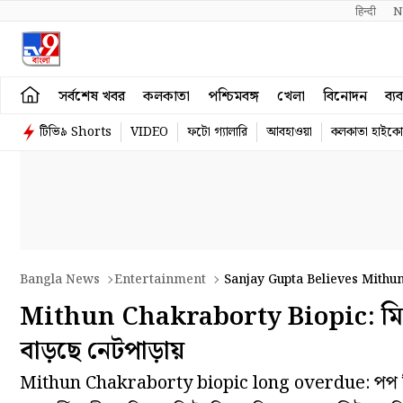
हिन्दी 
N
সর্বশেষ খবর
কলকাতা
পশ্চিমবঙ্গ
খেলা
বিনোদন
ব্য
টিভি৯ Shorts
VIDEO
ফটো গ্যালারি
আবহাওয়া
কলকাতা হাইকোর
Bangla News
Entertainment
Sanjay Gupta Believes Mithu
Mithun Chakraborty Biopic: মিঠুনক
বাড়ছে নেটপাড়ায়
Mithun Chakraborty biopic long overdue: পপ কিংব