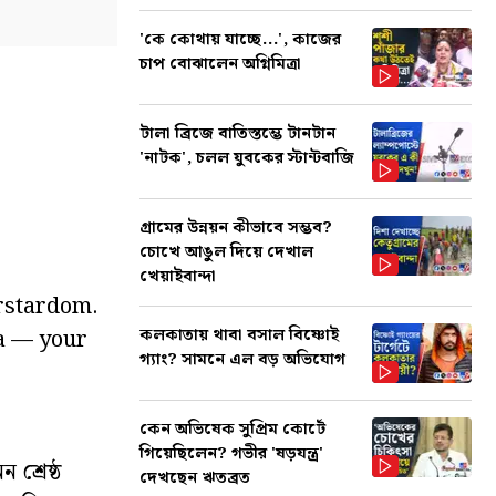
'কে কোথায় যাচ্ছে...', কাজের
চাপ বোঝালেন অগ্নিমিত্রা
টালা ব্রিজে বাতিস্তম্ভে টানটান
'নাটক', চলল যুবকের স্টান্টবাজি
গ্রামের উন্নয়ন কীভাবে সম্ভব?
চোখে আঙুল দিয়ে দেখাল
খেয়াইবান্দা
erstardom.
কলকাতায় থাবা বসাল বিষ্ণোই
a — your
গ্যাং? সামনে এল বড় অভিযোগ
কেন অভিষেক সুপ্রিম কোর্টে
গিয়েছিলেন? গভীর 'ষড়যন্ত্র'
শ্রেষ্ঠ
দেখছেন ঋতব্রত