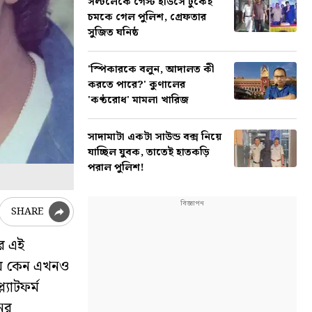
সল্টলেকে গেস্ট হাউসে ঢুকেই
চমকে গেল পুলিশ, গ্রেফতার
সুজিত ঘনিষ্ঠ
'স্পিকারকে বলুন, আদালত কী
করতে পারে?' কুণালের
'কণ্ঠরোধ' মামলা খারিজ
সাদামাটা একটা সাউন্ড বক্স নিয়ে
যাচ্ছিল যুবক, তাতেই হাতকড়ি
পরাল পুলিশ!
SHARE
র এই
িয়ে কেন এখনও
্যাটফর্ম
নের