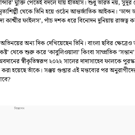
ন্সার’ মুক্তি পেতেই বদলে যায় ইতিহাস। শুধু ভারত নয়, সুদূ
্যশিল্পী থেকে তিনি হয়ে ওঠেন আন্তর্জাতিক আইকন। ‘ডান্স ডা
ক ‘দ্য কাশ্মীর ফাইলস’, পাঁচ দশক ধরে বিনোদন দুনিয়ায় রাজত্ব
অভিনয়ের অন্য দিক দেখিয়েছেন তিনি। বাংলা ছবির ক্ষেত্রেও 
’ থেকে শুরু করে ‘কাবুলিওয়ালা’ কিংবা সাম্প্রতিক ‘সন্তান’, 
্ঘ অবদানের স্বীকৃতিস্বরূপ ২০২২ সালের দাদাসাহেব ফালকে পুরস
করা হয়েছে তাঁকে। সঞ্জয় গুপ্তার এই মন্তব্যের পর অনুরাগী
যাবে?