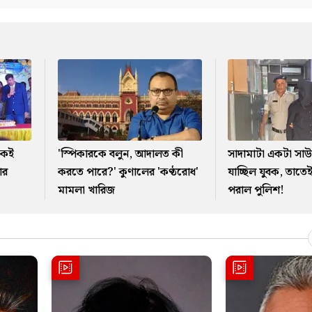
কেই
'স্পিকারকে বলুন, আদালত কী
সাদামাটা একটা সাউন্
ার
করতে পারে?' কুণালের 'কণ্ঠরোধ'
যাচ্ছিল যুবক, তাতে
মামলা খারিজ
পরাল পুলিশ!