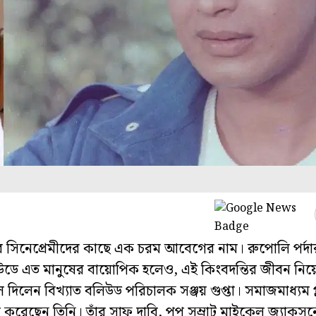
 সিনেপ্রেমীদের কাছে এক চরম আবেগের নাম। রুপোলি পর্দা
িউডে এত মানুষের বায়োপিক হলেও, এই কিংবদন্তির জীবন ন
দিলেন বিখ্যাত বলিউড পরিচালক সঞ্জয় গুপ্তা। সমাজমাধ্যম প্ল
শ করেছেন তিনি। তাঁর সাফ দাবি, পপ সম্রাট মাইকেল জ্যাকস