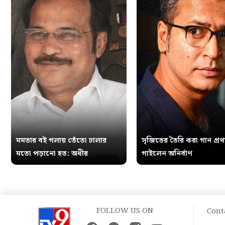
মমতার বই গলায় তেঁতো ঢালার
সৃজিতের তৈরি করা গান প্র
মতো পড়ানো হত: অধীর
গাইলেন অনির্বাণ
FOLLOW US ON
Cont