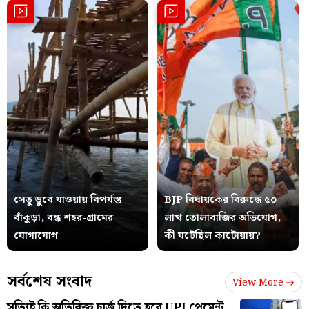
সেতু ডুবে যাওয়ায় বিপর্যস্ত
BJP বিধায়কের বিরুদ্ধে ৫০
বাঁকুড়া, বন্ধ শহর-গ্রামের
লাখ তোলাবাজির অভিযোগ,
যোগাযোগ
কী ঘটেছিল কাটোয়ায়?
সর্বশেষ সংবাদ
View More
সত্যিই কি অতিরিক্ত চার্জ দিতে হবে UPI পেমেন্ট