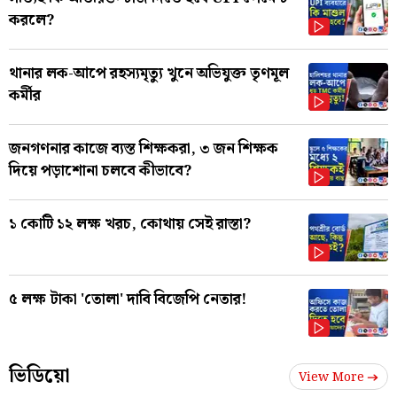
করলে?
থানার লক-আপে রহস্যমৃত্যু খুনে অভিযুক্ত তৃণমূল
কর্মীর
জনগণনার কাজে ব্যস্ত শিক্ষকরা, ৩ জন শিক্ষক
দিয়ে পড়াশোনা চলবে কীভাবে?
১ কোটি ১২ লক্ষ খরচ, কোথায় সেই রাস্তা?
৫ লক্ষ টাকা 'তোলা' দাবি বিজেপি নেতার!
ভিডিয়ো
View More