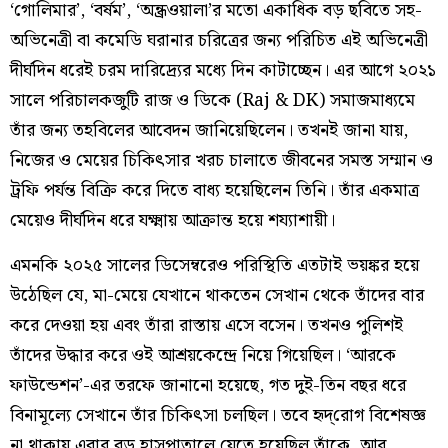
‘গোলিমার’, ‘বর্ষম’, ‘অন্ধ্রওয়ালা’র মতো একাধিক বড় ছবিতে সহ-
অভিনেত্রী বা কমেডি ঘরানার চরিত্রের জন্য পরিচিত এই অভিনেত্রী
দীর্ঘদিন ধরেই চরম দারিদ্র্যের মধ্যে দিন কাটাচ্ছেন। এর আগে ২০২১
সালে পরিচালকজুটি রাজ ও ডিকে (Raj & DK) সমাজমাধ্যমে
তাঁর জন্য তহবিলের আবেদন জানিয়েছিলেন। তখনই জানা যায়,
নিজের ও মেয়ের চিকিৎসার খরচ চালাতে জীবনের সমস্ত সম্মান ও
ট্রফি পর্যন্ত বিক্রি করে দিতে বাধ্য হয়েছিলেন তিনি। তাঁর একমাত্র
মেয়েও দীর্ঘদিন ধরে যক্ষ্মায় আক্রান্ত হয়ে শয্যাশায়ী।
এমনকি ২০২৫ সালের ডিসেম্বরেও পরিস্থিতি এতটাই ভয়ঙ্কর হয়ে
উঠেছিল যে, মা-মেয়ে যেখানে থাকতেন সেখান থেকে তাঁদের বার
করে দেওয়া হয় এবং তাঁরা রাস্তায় এসে বসেন। তখনও পুলিশই
তাঁদের উদ্ধার করে ওই আশ্রয়কেন্দ্রে নিয়ে গিয়েছিল। ‘আরকে
ফাউন্ডেশন’-এর তরফে জানানো হয়েছে, গত দুই-তিন বছর ধরে
বিনামূল্যে সেখানে তাঁর চিকিৎসা চলছিল। তবে হৃদ্‌রোগ বিশেষজ্ঞ
না থাকায় এবার বড় হাসপাতালে যেতে হয়েছিল তাঁকে, আর