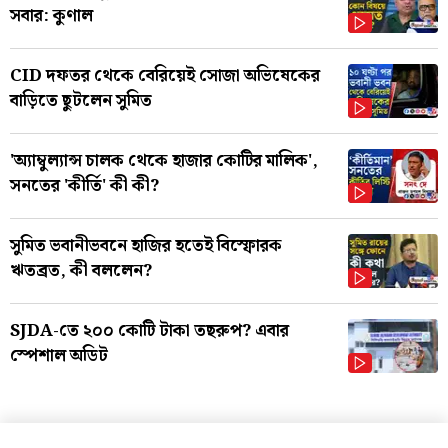
সবার: কুণাল
CID দফতর থেকে বেরিয়েই সোজা অভিষেকের
বাড়িতে ছুটলেন সুমিত
'অ্যাম্বুল্যান্স চালক থেকে হাজার কোটির মালিক',
সনতের 'কীর্তি' কী কী?
সুমিত ভবানীভবনে হাজির হতেই বিস্ফোরক
ঋতব্রত, কী বললেন?
SJDA-তে ২০০ কোটি টাকা তছরুপ? এবার
স্পেশাল অডিট