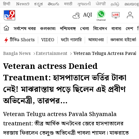
हिन्दी 
News9
ಕನ್ನಡ
తెలుగు
मराठी
ગુજરાતી
ਪੰਜਾਬੀ
தமிழ்
മലയാള
AQI
সর্বশেষ খবর
কলকাতা
পশ্চিমবঙ্গ
খেলা
বিনোদন
ব্যবসা
দেশ
ব
টিভি৯ Shorts
VIDEO
ফটো গ্যালারি
আবহাওয়া
কলকাতা হাইকোর্ট
Bangla News
Entertainment
Veteran Telugu Actress Pavala
Veteran actress Denied
Treatment: হাসপাতালে ভর্তির টাকা
নেই! মাঝরাস্তায় পড়ে ছিলেন এই প্রবীণ
অভিনেত্রী, তারপর…
Veteran Telugu actress Pavala Shyamala
treatment: তীব্র আর্থিক অনটনের জেরে হাসপাতালের
দরজায় ফিরলেন তেলুগু অভিনেত্রী পাবলা শ্যামল। মাঝরাতে