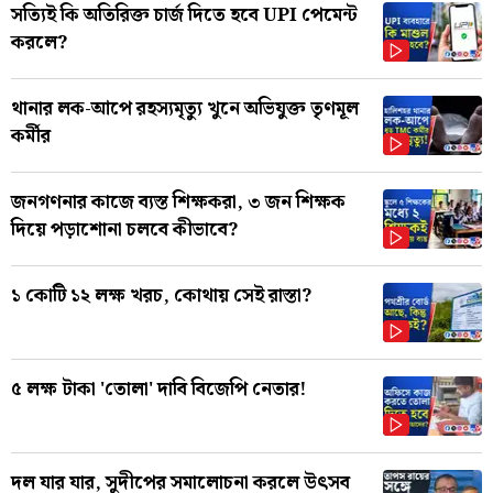
সত্যিই কি অতিরিক্ত চার্জ দিতে হবে UPI পেমেন্ট
করলে?
থানার লক-আপে রহস্যমৃত্যু খুনে অভিযুক্ত তৃণমূল
কর্মীর
জনগণনার কাজে ব্যস্ত শিক্ষকরা, ৩ জন শিক্ষক
দিয়ে পড়াশোনা চলবে কীভাবে?
১ কোটি ১২ লক্ষ খরচ, কোথায় সেই রাস্তা?
৫ লক্ষ টাকা 'তোলা' দাবি বিজেপি নেতার!
দল যার যার, সুদীপের সমালোচনা করলে উৎসব