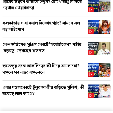
গ্রামের উন্নয়ন কীভাবে সম্ভব? চোখে আঙুল দিয়ে
দেখাল খেয়াইবান্দা
কলকাতায় থাবা বসাল বিষ্ণোই গ্যাং? সামনে এল
বড় অভিযোগ
কেন অভিষেক সুপ্রিম কোর্টে গিয়েছিলেন? গভীর
'ষড়যন্ত্র' দেখছেন ঋতব্রত
শুভেন্দুর সঙ্গে কাকলিদের কী নিয়ে আলোচনা?
মঙ্গলে সব নজর বঙ্গভবনে
এবার মঙ্গলকোটে টুলুর আত্মীয় বাড়িতে পুলিশ, কী
রয়েছে লাল ব্যাগে?