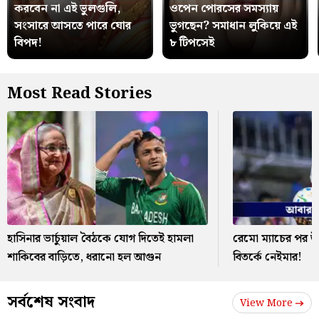
করবেন না এই ভুলগুলি,
ওপেন পোরসের সমস্যায়
সংসারে আসতে পারে ঘোর
ভুগছেন? সমাধান লুকিয়ে এই
বিপদ!
৮ টিপসেই
Most Read Stories
হাসিনার ভার্চুয়াল বৈঠকে যোগ দিতেই হামলা
রেমো ম্যাচের পর উত
শাকিবের বাড়িতে, ধরানো হল আগুন
বিতর্কে নেইমার!
সর্বশেষ সংবাদ
View More