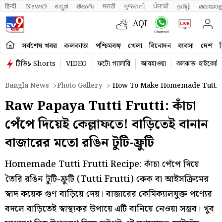
हिन्दी 
News9
ಕನ್ನಡ
తెలుగు
मराठी
ગુજરાતી
ਪੰਜਾਬੀ
தமிழ்
മലയാള
AQI
সর্বশেষ খবর
কলকাতা
পশ্চিমবঙ্গ
খেলা
বিনোদন
ব্যবসা
দেশ
ব
টিভি৯ Shorts
VIDEO
ফটো গ্যালারি
আবহাওয়া
কলকাতা হাইকোর্ট
Bangla News
Photo Gallery
How To Make Homemade Tutti Fr
Raw Papaya Tutti Frutti: কাঁচা
পেঁপে দিয়েই কেল্লাফতে! বাড়িতেই বানান
বাজারের মতো রঙিন টুটি-ফ্রুটি
Homemade Tutti Frutti Recipe: কাঁচা পেঁপে দিয়ে
তৈরি রঙিন টুটি-ফ্রুটি (Tutti Frutti) কেক বা আইসক্রিমের
স্বাদ কয়েক গুণ বাড়িয়ে দেয়। বাজারের কেমিক্যালযুক্ত পণ্যের
বদলে বাড়িতেই স্বাস্থ্যকর উপায়ে এটি বানিয়ে নেওয়া সম্ভব। খুব