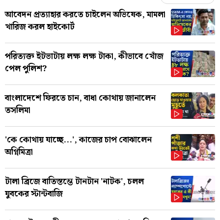
আবেদন প্রত্যাহার করতে চাইলেন অভিষেক, মামলা
খারিজ করল হাইকোর্ট
পরিত্যক্ত ইটভাটায় লক্ষ লক্ষ টাকা, কীভাবে খোঁজ
পেল পুলিশ?
বাংলাদেশে ফিরতে চান, বাধা কোথায় জানালেন
তসলিমা
'কে কোথায় যাচ্ছে...', কাজের চাপ বোঝালেন
অগ্নিমিত্রা
টালা ব্রিজে বাতিস্তম্ভে টানটান 'নাটক', চলল
যুবকের স্টান্টবাজি