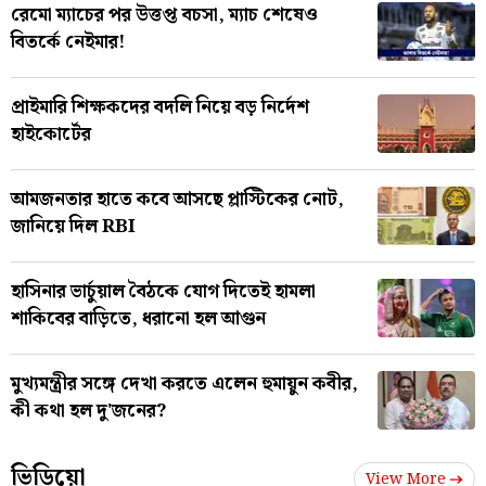
রেমো ম্যাচের পর উত্তপ্ত বচসা, ম্যাচ শেষেও
বিতর্কে নেইমার!
প্রাইমারি শিক্ষকদের বদলি নিয়ে বড় নির্দেশ
হাইকোর্টের
আমজনতার হাতে কবে আসছে প্লাস্টিকের নোট,
জানিয়ে দিল RBI
হাসিনার ভার্চুয়াল বৈঠকে যোগ দিতেই হামলা
শাকিবের বাড়িতে, ধরানো হল আগুন
মুখ্যমন্ত্রীর সঙ্গে দেখা করতে এলেন হুমায়ুন কবীর,
কী কথা হল দু'জনের?
ভিডিয়ো
View More