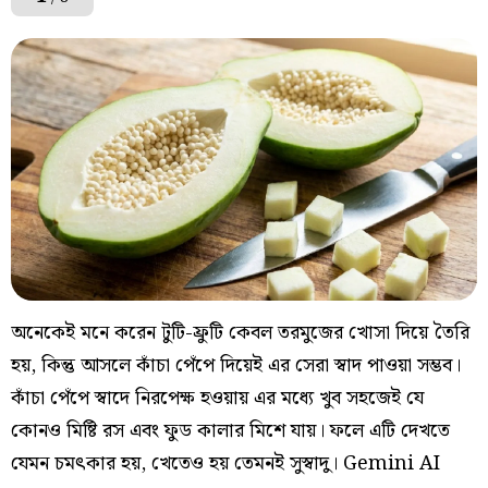
অনেকেই মনে করেন টুটি-ফ্রুটি কেবল তরমুজের খোসা দিয়ে তৈরি
হয়, কিন্তু আসলে কাঁচা পেঁপে দিয়েই এর সেরা স্বাদ পাওয়া সম্ভব।
কাঁচা পেঁপে স্বাদে নিরপেক্ষ হওয়ায় এর মধ্যে খুব সহজেই যে
কোনও মিষ্টি রস এবং ফুড কালার মিশে যায়। ফলে এটি দেখতে
যেমন চমৎকার হয়, খেতেও হয় তেমনই সুস্বাদু। Gemini AI