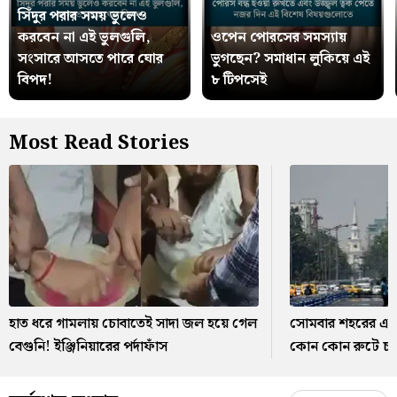
সিঁদুর পরার সময় ভুলেও
করবেন না এই ভুলগুলি,
ওপেন পোরসের সমস্যায়
সংসারে আসতে পারে ঘোর
ভুগছেন? সমাধান লুকিয়ে এই
বিপদ!
৮ টিপসেই
Most Read Stories
হাত ধরে গামলায় চোবাতেই সাদা জল হয়ে গেল
সোমবার শহরের একাধ
বেগুনি! ইঞ্জিনিয়ারের পর্দাফাঁস
কোন কোন রুটে চলব