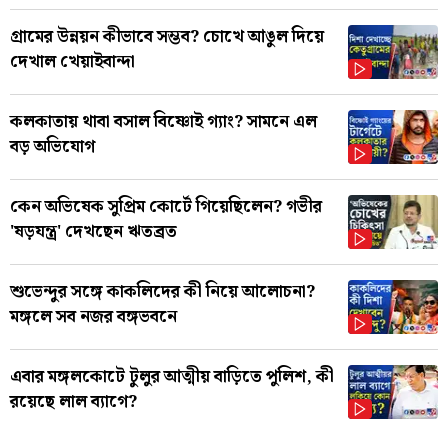
গ্রামের উন্নয়ন কীভাবে সম্ভব? চোখে আঙুল দিয়ে
দেখাল খেয়াইবান্দা
কলকাতায় থাবা বসাল বিষ্ণোই গ্যাং? সামনে এল
বড় অভিযোগ
কেন অভিষেক সুপ্রিম কোর্টে গিয়েছিলেন? গভীর
'ষড়যন্ত্র' দেখছেন ঋতব্রত
শুভেন্দুর সঙ্গে কাকলিদের কী নিয়ে আলোচনা?
মঙ্গলে সব নজর বঙ্গভবনে
এবার মঙ্গলকোটে টুলুর আত্মীয় বাড়িতে পুলিশ, কী
রয়েছে লাল ব্যাগে?