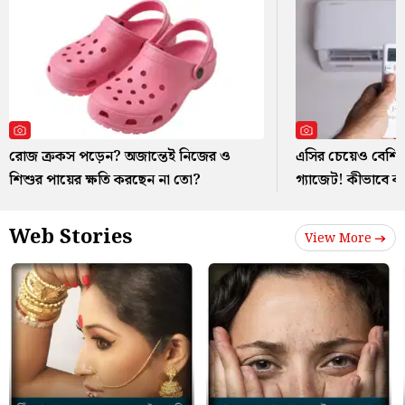
রোজ ক্রকস পড়েন? অজান্তেই নিজের ও
এসির চেয়েও বেশি ব
শিশুর পায়ের ক্ষতি করছেন না তো?
গ্যাজেট! কীভাবে 
Web Stories
View More