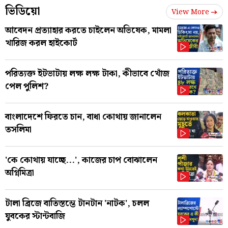
ভিডিয়ো
View More
আবেদন প্রত্যাহার করতে চাইলেন অভিষেক, মামলা
খারিজ করল হাইকোর্ট
পরিত্যক্ত ইটভাটায় লক্ষ লক্ষ টাকা, কীভাবে খোঁজ
পেল পুলিশ?
বাংলাদেশে ফিরতে চান, বাধা কোথায় জানালেন
তসলিমা
'কে কোথায় যাচ্ছে...', কাজের চাপ বোঝালেন
অগ্নিমিত্রা
টালা ব্রিজে বাতিস্তম্ভে টানটান 'নাটক', চলল
যুবকের স্টান্টবাজি