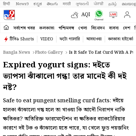
हिन्दी 
News9
ಕನ್ನಡ
తెలుగు
मराठी
ગુજરાતી
ਪੰਜਾਬੀ
தமிழ்
മലയാള
AQI
সর্বশেষ খবর
কলকাতা
পশ্চিমবঙ্গ
খেলা
বিনোদন
ব্যবসা
দেশ
ব
টিভি৯ Shorts
VIDEO
ফটো গ্যালারি
আবহাওয়া
কলকাতা হাইকোর্ট
Bangla News
Photo Gallery
Is It Safe To Eat Curd With A P
Expired yogurt signs: দইতে
ভ্যাপসা ঝাঁঝালো গন্ধ! তার মানেই কী দই
নষ্ট?
Safe to eat pungent smelling curd facts: দইয়ে
হালকা ঝাঁঝালো গন্ধ হলে তা খাওয়া কি আদৌ নিরাপদ নাকি
ক্ষতিকর? অতিরিক্ত ফারমেন্টেশন বা ক্ষতিকর ব্যাকটেরিয়ার
কারণে দই টক ও ঝাঁঝালো হতে পারে, যা খেলে ফুড পয়জনিং