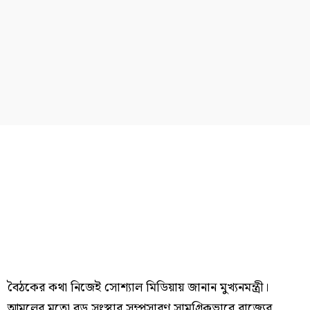
বৈঠকের কথা নিজেই সোশ্যাল মিডিয়ায় জানান মুখ্যনমন্ত্রী।
আমুলের মতো বড় সংস্থার সম্প্রসারণ সামগ্রিকভাবে রাজ্যের