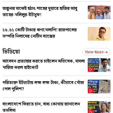
জল্পনার মাঝেই হঠাৎ শাহের দুয়ারে হাজির আবু
তাহের-খলিলুর-ইউসুফ!
১৬.৬১ কোটি টাকার ঋণখেলাপি! রাজপালের
সম্পত্তি নিলামের নোটিস ব্যাঙ্কের
ভিডিয়ো
View More
আবেদন প্রত্যাহার করতে চাইলেন অভিষেক, মামলা
খারিজ করল হাইকোর্ট
পরিত্যক্ত ইটভাটায় লক্ষ লক্ষ টাকা, কীভাবে খোঁজ
পেল পুলিশ?
বাংলাদেশে ফিরতে চান, বাধা কোথায় জানালেন
তসলিমা