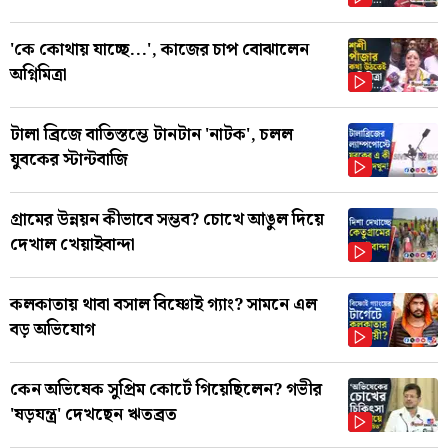
'কে কোথায় যাচ্ছে...', কাজের চাপ বোঝালেন
অগ্নিমিত্রা
টালা ব্রিজে বাতিস্তম্ভে টানটান 'নাটক', চলল
যুবকের স্টান্টবাজি
গ্রামের উন্নয়ন কীভাবে সম্ভব? চোখে আঙুল দিয়ে
দেখাল খেয়াইবান্দা
কলকাতায় থাবা বসাল বিষ্ণোই গ্যাং? সামনে এল
বড় অভিযোগ
কেন অভিষেক সুপ্রিম কোর্টে গিয়েছিলেন? গভীর
'ষড়যন্ত্র' দেখছেন ঋতব্রত