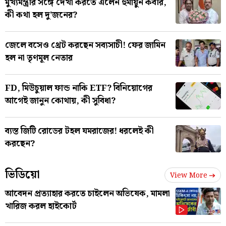
মুখ্যমন্ত্রীর সঙ্গে দেখা করতে এলেন হুমায়ুন কবীর,
কী কথা হল দু'জনের?
জেলে বসেও থ্রেট করছেন সব্যসাচী! ফের জামিন
হল না তৃণমূল নেতার
FD, মিউচুয়াল ফান্ড নাকি ETF? বিনিয়োগের
আগেই জানুন কোথায়, কী সুবিধা?
ব্যস্ত জিটি রোডের টহল যমরাজের! ধরলেই কী
করছেন?
ভিডিয়ো
View More
আবেদন প্রত্যাহার করতে চাইলেন অভিষেক, মামলা
খারিজ করল হাইকোর্ট