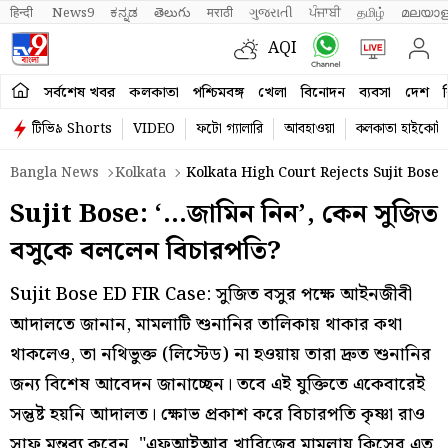
हिन्दी 
News9
ಕನ್ನಡ
తెలుగు
मराठी
ગુજરાતી
ਪੰਜਾਬੀ
தமிழ்
മലയാള
AQI
সর্বশেষ খবর
কলকাতা
পশ্চিমবঙ্গ
খেলা
বিনোদন
ব্যবসা
দেশ
ব
টিভি৯ Shorts
VIDEO
ফটো গ্যালারি
আবহাওয়া
কলকাতা হাইকোর্ট
Bangla News
Kolkata
Kolkata High Court Rejects Sujit Bose
Sujit Bose: ‘…জামিন নিন’, কেন সুজিত
বসুকে বললেন বিচারপতি?
Sujit Bose ED FIR Case: সুজিত বসুর পক্ষে আইনজীবী
আদালতে জানান, মামলাটি শুনানির তালিকায় থাকার কথা
থাকলেও, তা নথিভুক্ত (লিস্টেড) না হওয়ায় তারা দ্রুত শুনানির
জন্য বিশেষ আবেদন জানাচ্ছেন। তবে এই যুক্তিতে একেবারেই
সন্তুষ্ট হয়নি আদালত। ক্ষোভ প্রকাশ করে বিচারপতি কৃষ্ণা রাও
সাফ মন্তব্য করেন, "এফআইআর খারিজের মামলায় কিসের এত