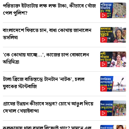
পরিত্যক্ত ইটভাটায় লক্ষ লক্ষ টাকা, কীভাবে খোঁজ
পেল পুলিশ?
বাংলাদেশে ফিরতে চান, বাধা কোথায় জানালেন
তসলিমা
'কে কোথায় যাচ্ছে...', কাজের চাপ বোঝালেন
অগ্নিমিত্রা
টালা ব্রিজে বাতিস্তম্ভে টানটান 'নাটক', চলল
যুবকের স্টান্টবাজি
গ্রামের উন্নয়ন কীভাবে সম্ভব? চোখে আঙুল দিয়ে
দেখাল খেয়াইবান্দা
কলকাতায় থাবা বসাল বিষ্ণোই গ্যাং? সামনে এল