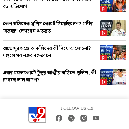
বড় অভিযোগ
কেন অভিষেক সুপ্রিম কোর্টে গিয়েছিলেন? গভীর
'ষড়যন্ত্র' দেখছেন ঋতব্রত
শুভেন্দুর সঙ্গে কাকলিদের কী নিয়ে আলোচনা?
মঙ্গলে সব নজর বঙ্গভবনে
এবার মঙ্গলকোটে টুলুর আত্মীয় বাড়িতে পুলিশ, কী
রয়েছে লাল ব্যাগে?
FOLLOW US ON