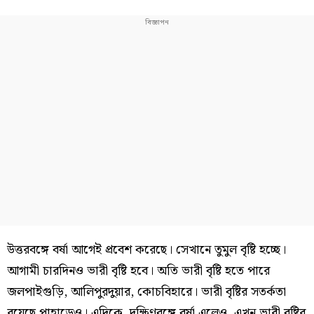
উত্তরবঙ্গে বর্ষা আগেই প্রবেশ করেছে। সেখানে তুমুল বৃষ্টি হচ্ছে।
আগামী চারদিনও ভারী বৃষ্টি হবে। অতি ভারী বৃষ্টি হতে পারে
জলপাইগুড়ি, আলিপুরদুয়ার, কোচবিহারে। ভারী বৃষ্টির সতর্কতা
রয়েছে পাহাড়েও। এদিকে, দক্ষিণবঙ্গে বর্ষা এলেও, এখন ভারী বৃষ্টির