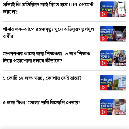
সত্যিই কি অতিরিক্ত চার্জ দিতে হবে UPI পেমেন্ট
করলে?
থানার লক-আপে রহস্যমৃত্যু খুনে অভিযুক্ত তৃণমূল
কর্মীর
জনগণনার কাজে ব্যস্ত শিক্ষকরা, ৩ জন শিক্ষক
দিয়ে পড়াশোনা চলবে কীভাবে?
১ কোটি ১২ লক্ষ খরচ, কোথায় সেই রাস্তা?
৫ লক্ষ টাকা 'তোলা' দাবি বিজেপি নেতার!