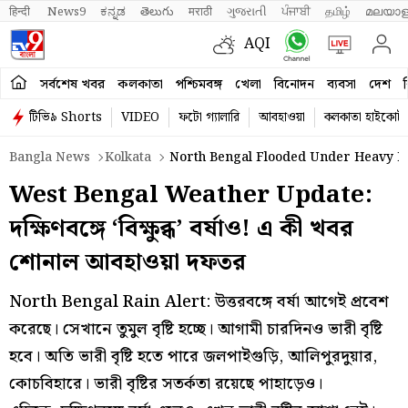
हिन्दी 
News9
ಕನ್ನಡ
తెలుగు
मराठी
ગુજરાતી
ਪੰਜਾਬੀ
தமிழ்
മലയാള
AQI
সর্বশেষ খবর
কলকাতা
পশ্চিমবঙ্গ
খেলা
বিনোদন
ব্যবসা
দেশ
ব
টিভি৯ Shorts
VIDEO
ফটো গ্যালারি
আবহাওয়া
কলকাতা হাইকোর্ট
Bangla News
Kolkata
North Bengal Flooded Under Heavy Rai
West Bengal Weather Update:
দক্ষিণবঙ্গে ‘বিক্ষুব্ধ’ বর্ষাও! এ কী খবর
শোনাল আবহাওয়া দফতর
North Bengal Rain Alert: উত্তরবঙ্গে বর্ষা আগেই প্রবেশ
করেছে। সেখানে তুমুল বৃষ্টি হচ্ছে। আগামী চারদিনও ভারী বৃষ্টি
হবে। অতি ভারী বৃষ্টি হতে পারে জলপাইগুড়ি, আলিপুরদুয়ার,
কোচবিহারে। ভারী বৃষ্টির সতর্কতা রয়েছে পাহাড়েও।