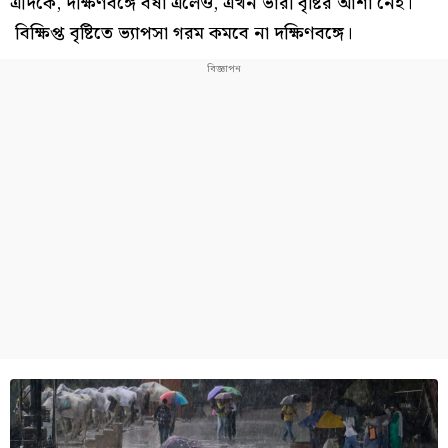
এদিকে, দক্ষিণবঙ্গে বর্ষা এলেও, এখন ভারী বৃষ্টির আশা নেই।
বিক্ষিপ্ত বৃষ্টিতে ভ্যাপসা গরম কমবে না দক্ষিণবঙ্গে।