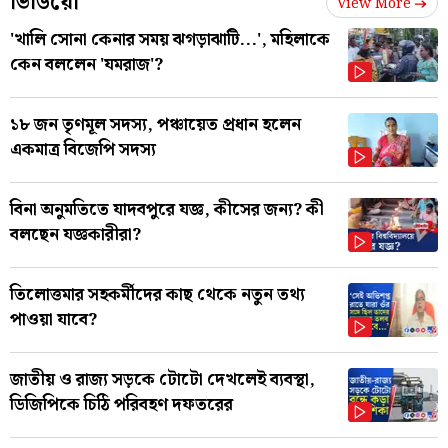
ভিডিয়ো
View More
'খালি সোনা কেনার সময় ঝগড়াঝাটি...', মহিলাকে
কেন বললেন 'যমরাজ'?
১৮ জন তৃণমূল সদস্য, পঞ্চায়েত প্রধান হলেন
একমাত্র বিজেপি সদস্য
বিনা অনুমতিতে যাদবপুরে যজ্ঞ, কীসের জন্য? কী
বলছেন যজ্ঞকারীরা?
তিলোত্তমার সহকর্মীদের কাছ থেকে নতুন তথ্য
পাওয়া যাবে?
জাতীয় ও রাজ্য সড়কে টোটো দেখলেই ব্যবস্থা,
ডিজিপিকে চিঠি পরিবহণ দফতরের