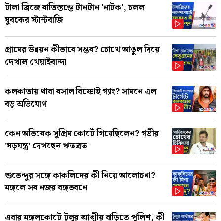
টালা ব্রিজে বাতিস্তম্ভে টানটান 'নাটক', চলল
যুবকের স্টান্টবাজি
গ্রামের উন্নয়ন কীভাবে সম্ভব? চোখে আঙুল দিয়ে
দেখাল খেয়াইবান্দা
কলকাতায় থাবা বসাল বিষ্ণোই গ্যাং? সামনে এল
বড় অভিযোগ
কেন অভিষেক সুপ্রিম কোর্টে গিয়েছিলেন? গভীর
'ষড়যন্ত্র' দেখছেন ঋতব্রত
শুভেন্দুর সঙ্গে কাকলিদের কী নিয়ে আলোচনা?
মঙ্গলে সব নজর বঙ্গভবনে
এবার মঙ্গলকোটে টুলুর আত্মীয় বাড়িতে পুলিশ, কী