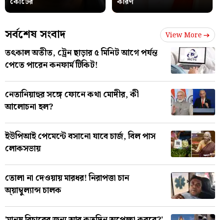
কোর্টের
কারণ
সর্বশেষ সংবাদ
View More
তৎকাল অতীত, ট্রেন ছাড়ার ৫ মিনিট আগে পর্যন্ত
পেতে পারেন কনফার্ম টিকিট!
নেতানিয়াহুর সঙ্গে ফোনে কথা মোদীর, কী
আলোচনা হল?
ইউপিআই পেমেন্টে বসানো যাবে চার্জ, বিল পাস
লোকসভায়
তোলা না দেওয়ায় মারধর! নিরাপত্তা চান
অ্য়াম্বুল্যান্স চালক
'মানুষ বিচারের জন্য আর কতদিন অপেক্ষা করবে?'