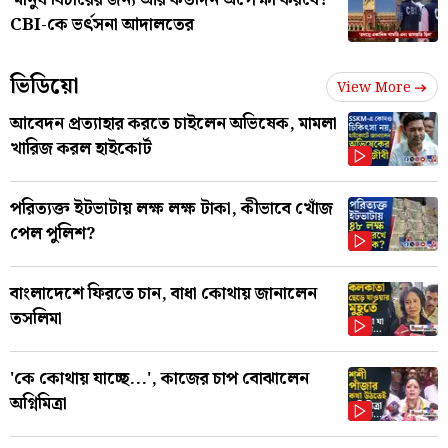
CBI-কে ভর্ৎসনা আদালতের
ভিডিয়ো
View More
আবেদন প্রত্যাহার করতে চাইলেন অভিষেক, মামলা
খারিজ করল হাইকোর্ট
পরিত্যক্ত ইটভাটায় লক্ষ লক্ষ টাকা, কীভাবে খোঁজ
পেল পুলিশ?
বাংলাদেশে ফিরতে চান, বাধা কোথায় জানালেন
তসলিমা
'কে কোথায় যাচ্ছে...', কাজের চাপ বোঝালেন
অগ্নিমিত্রা