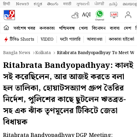
हिन्दी 
News9
ಕನ್ನಡ
తెలుగు
मराठी
ગુજરાતી
ਪੰਜਾਬੀ
தமிழ்
മലയാള
AQI
সর্বশেষ খবর
কলকাতা
পশ্চিমবঙ্গ
খেলা
বিনোদন
ব্যবসা
দেশ
ব
টিভি৯ Shorts
VIDEO
ফটো গ্যালারি
আবহাওয়া
কলকাতা হাইকোর্ট
Bangla News
Kolkata
Ritabrata Bandyopadhyay To Meet We
Ritabrata Bandyopadhyay: কালই
সই করেছিলেন, আর আজই করতে বলা
হল তালিকা, হোয়াটসঅ্যাপ গ্রুপ তৈরির
নির্দেশ, পুলিশের কাছে ছুটলেন ঋতব্রত-
সহ এক ঝাঁক তৃণমূলের টিকিটে জেতা
বিধায়ক
Ritabrata Bandyopadhyay DGP Meeting: