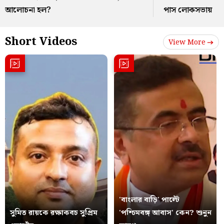
আলোচনা হল?
পাস লোকসভায়
Short Videos
View More
'বাংলার বাড়ি' পাল্টে
সুমিত রায়কে রক্ষাকবচ সুপ্রিম
'পশ্চিমবঙ্গ আবাস' কেন? শুনুন