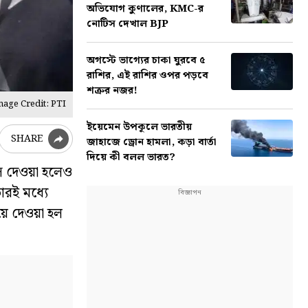
অভিযোগ কুণালের, KMC-র
নোটিস দেখাল BJP
অগস্টে ভাগ্যের চাকা ঘুরবে ৫
রাশির, এই রাশির ওপর পড়বে
শত্রুর নজর!
mage Credit: PTI
ইয়েমেন উপকূলে ভারতীয়
SHARE
জাহাজে ড্রোন হামলা, কড়া বার্তা
দিয়ে কী বলল ভারত?
স দেওয়া হলেও
তারই মধ্যে
িয়ে দেওয়া হল