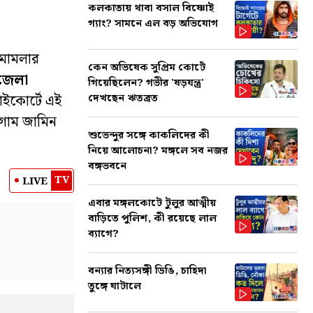
কলকাতায় থাবা বসাল বিষ্ণোই
গ্যাং? সামনে এল বড় অভিযোগ
 মামলার
কেন অভিষেক সুপ্রিম কোর্টে
 জেলা
গিয়েছিলেন? গভীর 'ষড়যন্ত্র'
দেখছেন ঋতব্রত
াইকোর্টে এই
আগাম জামিন
শুভেন্দুর সঙ্গে কাকলিদের কী
নিয়ে আলোচনা? মঙ্গলে সব নজর
বঙ্গভবনে
TV
LIVE
এবার মঙ্গলকোটে টুলুর আত্মীয়
বাড়িতে পুলিশ, কী রয়েছে লাল
ব্যাগে?
বন্যার নিত্যসঙ্গী ডিঙি, চাহিদা
তুঙ্গে ঘাটালে