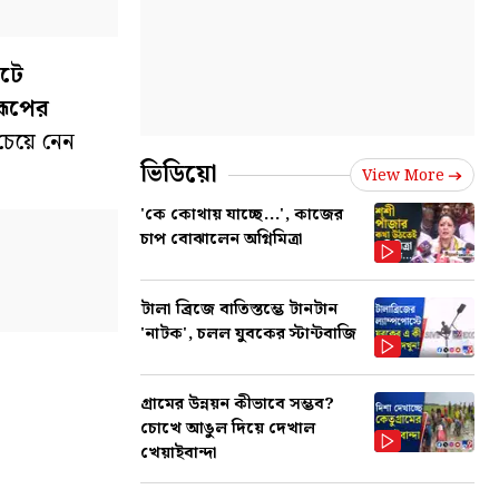
িটে
রূপের
চেয়ে নেন
ভিডিয়ো
View More
'কে কোথায় যাচ্ছে...', কাজের
চাপ বোঝালেন অগ্নিমিত্রা
টালা ব্রিজে বাতিস্তম্ভে টানটান
'নাটক', চলল যুবকের স্টান্টবাজি
গ্রামের উন্নয়ন কীভাবে সম্ভব?
চোখে আঙুল দিয়ে দেখাল
খেয়াইবান্দা