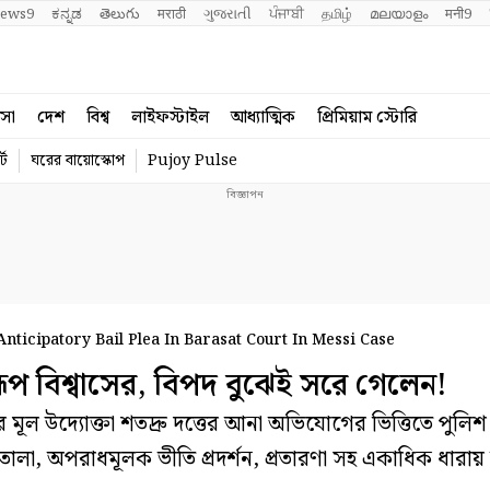
ews9
ಕನ್ನಡ
తెలుగు
मराठी
ગુજરાતી
ਪੰਜਾਬੀ
தமிழ்
മലയാളം
मनी9
বসা
দেশ
বিশ্ব
লাইফস্টাইল
আধ্যাত্মিক
প্রিমিয়াম স্টোরি
্ট
ঘরের বায়োস্কোপ
Pujoy Pulse
icipatory Bail Plea In Barasat Court In Messi Case
প বিশ্বাসের, বিপদ বুঝেই সরে গেলেন!
ূল উদ্যোক্তা শতদ্রু দত্তের আনা অভিযোগের ভিত্তিতে প
োলা, অপরাধমূলক ভীতি প্রদর্শন, প্রতারণা সহ একাধিক ধার