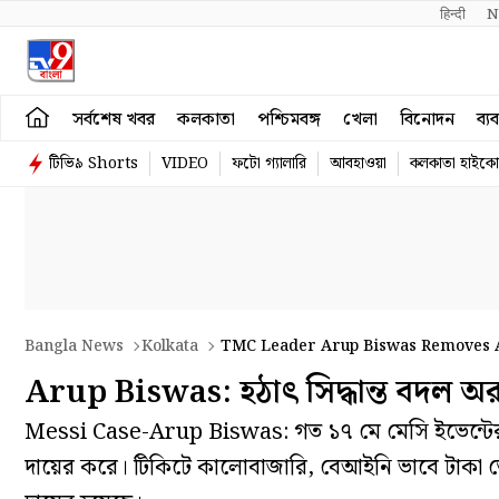
हिन्दी 
N
সর্বশেষ খবর
কলকাতা
পশ্চিমবঙ্গ
খেলা
বিনোদন
ব্য
টিভি৯ Shorts
VIDEO
ফটো গ্যালারি
আবহাওয়া
কলকাতা হাইকোর
Bangla News
Kolkata
TMC Leader Arup Biswas Removes Ant
Arup Biswas: হঠাৎ সিদ্ধান্ত বদল অরূ
Messi Case-Arup Biswas: গত ১৭ মে মেসি ইভেন্টের ম
দায়ের করে। টিকিটে কালোবাজারি, বেআইনি ভাবে টাকা ত