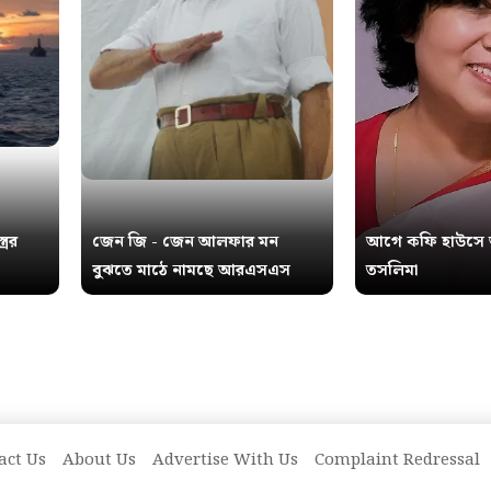
রের
জেন জি - জেন আলফার মন
আগে কফি হাউসে
বুঝতে মাঠে নামছে আরএসএস
তসলিমা
act Us
About Us
Advertise With Us
Complaint Redressal