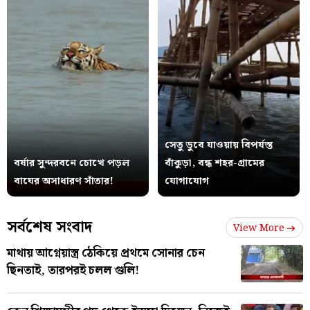
সেতু ডুবে যাওয়ায় বিপর্যস্ত
বর্ষার সুন্দরবনে চোখে পড়ল
বাঁকুড়া, বন্ধ শহর-গ্রামের
বাঘের অসাধারণ সাঁতার!
যোগাযোগ
সর্বশেষ সংবাদ
View More
মাথায় আগ্নেয়াস্ত্র ঠেকিয়ে প্রথমে সোনার চেন
ছিনতাই, তারপরই চলল গুলি!