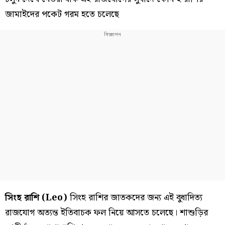
জামাইদের পকেট গরম হতে চলেছে
সিংহ রাশি (Leo)
সিংহ রাশির জাতকদের জন্য এই বুধাদিত্য
রাজযোগ অত্যন্ত ইতিবাচক ফল নিয়ে আসতে চলেছে। শাশুড়ির