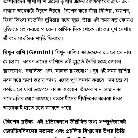
আশীর্বাদের পাশাপাশি গ্রহের কৃপায় এদের রোজগারের গ্রাফ এক
ধাক্কায় অনেকটা উঁচুতে উঠবে। বিশেষ করে যাঁরা মিডিয়া, ফ্যাশন,
ফিল্ম কিংবা মডেলিং দুনিয়ার সঙ্গে যুক্ত, তাঁরা এই সময় বড় কোনও
চুক্তিতে সই করতে পারেন। আর্থিক দিক থেকে লাভের মুখ দেখায়
জীবনে মানসিক শান্তি ফিরবে।
মিথুন রাশি (Gemini)
মিথুন রাশির জাতকদের ক্ষেত্রে সোনায়
সোহাগা। কারণ এদের রাশিতে এই মুহূর্তে তৈরি হচ্ছে জোড়া
রাজযোগ, ‘বুধাদিত্য’ এবং ‘মালব্য রাজযোগ’। বুধ এই সময় রাশির
নবম ঘরে ভ্রমণ করায় ভাগ্য এদের পূর্ণ সমর্থন করবে। সমাজে বা
কর্মক্ষেত্রে যারা উচ্চপদে কাজ করছেন, তাঁদের মান-সম্মান ও
পদোন্নতির যোগ রয়েছে। ব্যবসায়ীদের দীর্ঘদিনের বকেয়া টাকা
আচমকাই হাতে চলে আসতে পারে।
(বিশেষ দ্রষ্টব্য: এই প্রতিবেদনে উল্লিখিত তথ্য সম্পূর্ণভাবেই
জ্যোতিষবিদদের মতামত এবং প্রচলিত বিশ্বাসের উপর ভিত্তি