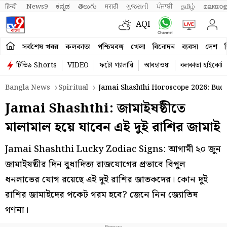
हिन्दी 
News9
ಕನ್ನಡ
తెలుగు
मराठी
ગુજરાતી
ਪੰਜਾਬੀ
தமிழ்
മലയാള
AQI
সর্বশেষ খবর
কলকাতা
পশ্চিমবঙ্গ
খেলা
বিনোদন
ব্যবসা
দেশ
ব
টিভি৯ Shorts
VIDEO
ফটো গ্যালারি
আবহাওয়া
কলকাতা হাইকোর্ট
Bangla News
Spiritual
Jamai Shashthi Horoscope 2026: Budh
Jamai Shashthi: জামাইষষ্ঠীতে
মালামাল হয়ে যাবেন এই দুই রাশির জামাই
Jamai Shashthi Lucky Zodiac Signs: আগামী ২০ জুন
জামাইষষ্ঠীর দিন বুধাদিত্য রাজযোগের প্রভাবে বিপুল
ধনলাভের যোগ রয়েছে এই দুই রাশির জাতকদের। কোন দুই
রাশির জামাইদের পকেট গরম হবে? জেনে নিন জ্যোতিষ
গণনা।