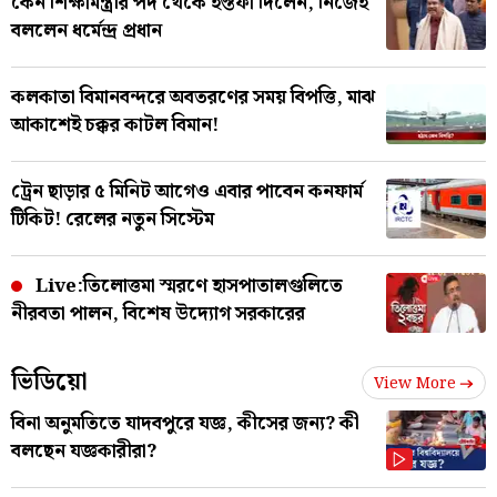
কেন শিক্ষামন্ত্রীর পদ থেকে ইস্তফা দিলেন, নিজেই
বললেন ধর্মেন্দ্র প্রধান
কলকাতা বিমানবন্দরে অবতরণের সময় বিপত্তি, মাঝ
আকাশেই চক্কর কাটল বিমান!
ট্রেন ছাড়ার ৫ মিনিট আগেও এবার পাবেন কনফার্ম
টিকিট! রেলের নতুন সিস্টেম
Live:তিলোত্তমা স্মরণে হাসপাতালগুলিতে
নীরবতা পালন, বিশেষ উদ্যোগ সরকারের
ভিডিয়ো
View More
বিনা অনুমতিতে যাদবপুরে যজ্ঞ, কীসের জন্য? কী
বলছেন যজ্ঞকারীরা?