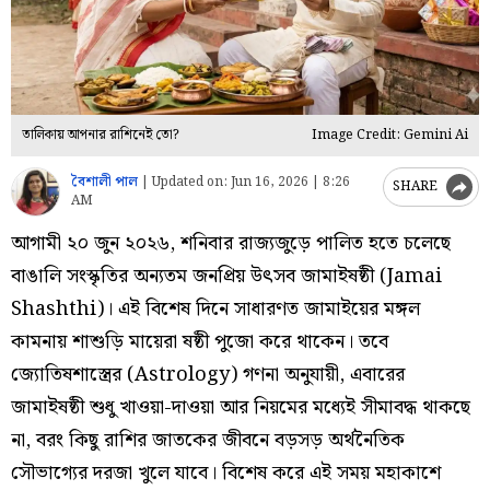
তালিকায় আপনার রাশিনেই তো?
Image Credit: Gemini Ai
বৈশালী পাল
|
Updated on:
Jun 16, 2026 | 8:26
SHARE
AM
আগামী ২০ জুন ২০২৬, শনিবার রাজ্যজুড়ে পালিত হতে চলেছে
বাঙালি সংস্কৃতির অন্যতম জনপ্রিয় উৎসব জামাইষষ্ঠী (Jamai
Shashthi)। এই বিশেষ দিনে সাধারণত জামাইয়ের মঙ্গল
কামনায় শাশুড়ি মায়েরা ষষ্ঠী পুজো করে থাকেন। তবে
জ্যোতিষশাস্ত্রের (Astrology) গণনা অনুযায়ী, এবারের
জামাইষষ্ঠী শুধু খাওয়া-দাওয়া আর নিয়মের মধ্যেই সীমাবদ্ধ থাকছে
না, বরং কিছু রাশির জাতকের জীবনে বড়সড় অর্থনৈতিক
সৌভাগ্যের দরজা খুলে যাবে। বিশেষ করে এই সময় মহাকাশে