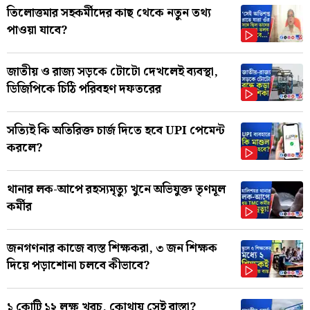
তিলোত্তমার সহকর্মীদের কাছ থেকে নতুন তথ্য
পাওয়া যাবে?
জাতীয় ও রাজ্য সড়কে টোটো দেখলেই ব্যবস্থা,
ডিজিপিকে চিঠি পরিবহণ দফতরের
সত্যিই কি অতিরিক্ত চার্জ দিতে হবে UPI পেমেন্ট
করলে?
থানার লক-আপে রহস্যমৃত্যু খুনে অভিযুক্ত তৃণমূল
কর্মীর
জনগণনার কাজে ব্যস্ত শিক্ষকরা, ৩ জন শিক্ষক
দিয়ে পড়াশোনা চলবে কীভাবে?
১ কোটি ১২ লক্ষ খরচ, কোথায় সেই রাস্তা?