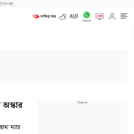
TV9-UP
AQI
 অস্কার
োম' ম্যাচ