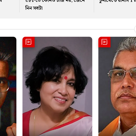
ষ
UPI-তে কোনও চার্জ নয়, জেনে
টুর্নামেন্টে রানার্স 
নিন সবটা