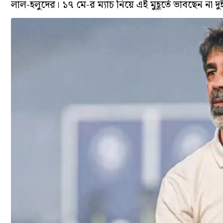
লাল-হলুদের। ১৭ মে-র ম্যাচ নিয়ে এই মুহূর্তে ভাবছেন না দু