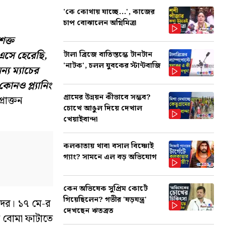
'কে কোথায় যাচ্ছে...', কাজের
চাপ বোঝালেন অগ্নিমিত্রা
শক্ত
 এসে হেরেছি,
টালা ব্রিজে বাতিস্তম্ভে টানটান
'নাটক', চলল যুবকের স্টান্টবাজি
্য ম্যাচের
কোনও প্ল্যানিং
গ্রামের উন্নয়ন কীভাবে সম্ভব?
রাক্তন
চোখে আঙুল দিয়ে দেখাল
খেয়াইবান্দা
কলকাতায় থাবা বসাল বিষ্ণোই
গ্যাং? সামনে এল বড় অভিযোগ
কেন অভিষেক সুপ্রিম কোর্টে
গিয়েছিলেন? গভীর 'ষড়যন্ত্র'
ুদের। ১৭ মে-র
দেখছেন ঋতব্রত
তে বোমা ফাটাতে