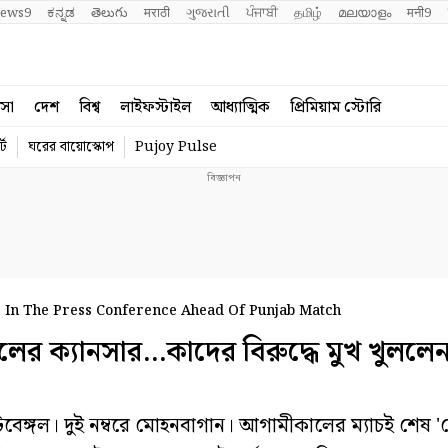
ews9
ಕನ್ನಡ
తెలుగు
मराठी
ગુજરાતી
ਪੰਜਾਬੀ
தமிழ்
മലയാളം
मनी9
বসা
দেশ
বিশ্ব
লাইফস্টাইল
আধ্যাত্মিক
প্রিমিয়াম স্টোরি
্ট
ঘরের বায়োস্কোপ
Pujoy Pulse
 In The Press Conference Ahead Of Punjab Match
র ক্যানসার…কাদের বিরুদ্ধে মুখ খুললেন
েঙ্গল। দুই নম্বরে মোহনবাগান। আগামীকালের ম্যাচই শেষ 'হ