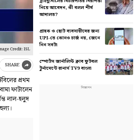
ট্রাইব্যুনালের বিচারপতির নিরাপত্তা
নিয়ে আবেদন, কী বলল শীর্ষ
আদালত?
গ্রাহক ও ছোট ব্যবসায়ীদের জন্য
UPI-তে কোনও চার্জ নয়, জেনে
নিন সবটা
mage Credit: ISL
স্পোর্টস জার্নালিস্ট ক্লাব ফুটবল
SHARE
টুর্নামেন্টে রানার্স TV9 বাংলা
েবিলের প্রথম
বোমা ফাটালেন
ন্ত লাল-হলুদ
ুল্য।