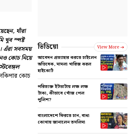
েছেন, যাঁরা
খুব স্পষ্ট
ভিডিয়ো
View More
া। এঁরা সবসময়
োনও কোচ নিয়ে
আবেদন প্রত্যাহার করতে চাইলেন
অভিষেক, মামলা খারিজ করল
্টবেঙ্গল
হাইকোর্ট
গোলকিপার কোচ
পরিত্যক্ত ইটভাটায় লক্ষ লক্ষ
টাকা, কীভাবে খোঁজ পেল
পুলিশ?
বাংলাদেশে ফিরতে চান, বাধা
কোথায় জানালেন তসলিমা