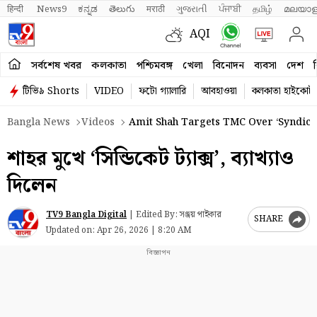
हिन्दी 
News9
ಕನ್ನಡ
తెలుగు
मराठी
ગુજરાતી
ਪੰਜਾਬੀ
தமிழ்
മലയാള
AQI
সর্বশেষ খবর
কলকাতা
পশ্চিমবঙ্গ
খেলা
বিনোদন
ব্যবসা
দেশ
ব
টিভি৯ Shorts
VIDEO
ফটো গ্যালারি
আবহাওয়া
কলকাতা হাইকোর্ট
Bangla News
Videos
Amit Shah Targets TMC Over ‘Syndicate
শাহর মুখে ‘সিন্ডিকেট ট্যাক্স’, ব্যাখ্যাও
দিলেন
TV9 Bangla Digital
|
Edited By: সঞ্জয় পাইকার
SHARE
Updated on:
Apr 26, 2026 | 8:20 AM