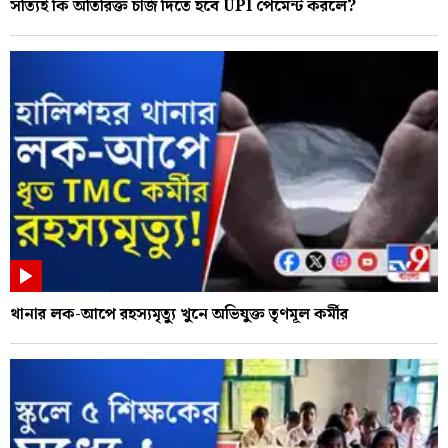
সত্যিই কি অতিরিক্ত চার্জ দিতে হবে UPI পেমেন্ট করলে?
থানার লক-আপে রহস্যমৃত্যু খুনে অভিযুক্ত তৃণমূল কর্মীর