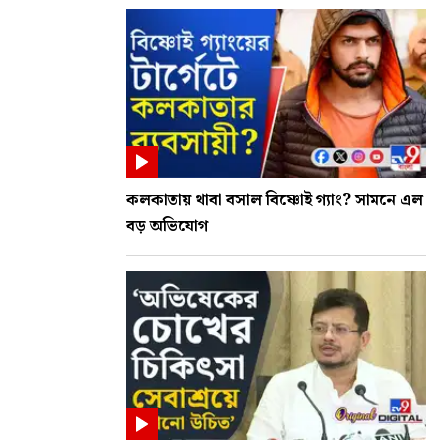
কলকাতায় থাবা বসাল বিষ্ণোই গ্যাং? সামনে এল
বড় অভিযোগ