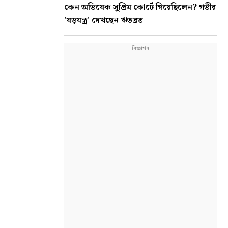
কেন অভিষেক সুপ্রিম কোর্টে গিয়েছিলেন? গভীর
'ষড়যন্ত্র' দেখছেন ঋতব্রত