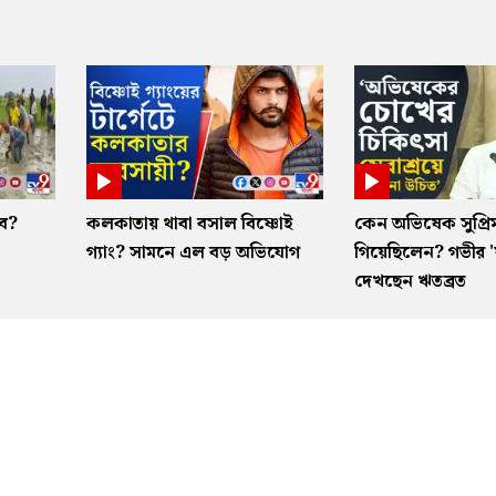
ভব?
কলকাতায় থাবা বসাল বিষ্ণোই
কেন অভিষেক সুপ্রিম
গ্যাং? সামনে এল বড় অভিযোগ
গিয়েছিলেন? গভীর 'ষড়
দেখছেন ঋতব্রত