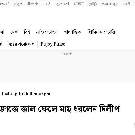
ews9
ಕನ್ನಡ
తెలుగు
मराठी
ગુજરાતી
ਪੰਜਾਬੀ
தமிழ்
മലയാളം
मनी9
বসা
দেশ
বিশ্ব
লাইফস্টাইল
আধ্যাত্মিক
প্রিমিয়াম স্টোরি
্ট
ঘরের বায়োস্কোপ
Pujoy Pulse
s Fishing In Bidhannagar
জাজে জাল ফেলে মাছ ধরলেন দিলীপ