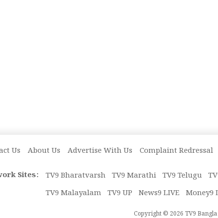
act Us
About Us
Advertise With Us
Complaint Redressal
ork Sites:
TV9 Bharatvarsh
TV9 Marathi
TV9 Telugu
TV
TV9 Malayalam
TV9 UP
News9 LIVE
Money9 
Copyright © 2026 TV9 Bangla. 