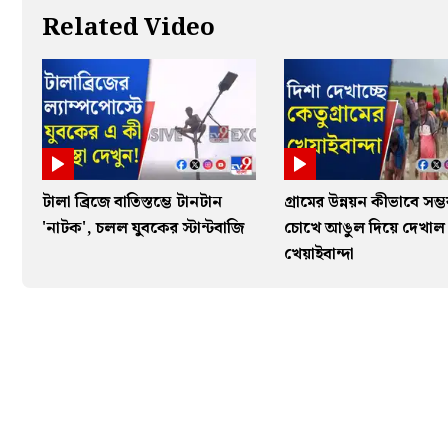
Related Video
টালা ব্রিজে বাতিস্তম্ভে টানটান
গ্রামের উন্নয়ন কীভাবে সম্
'নাটক', চলল যুবকের স্টান্টবাজি
চোখে আঙুল দিয়ে দেখাল
খেয়াইবান্দা