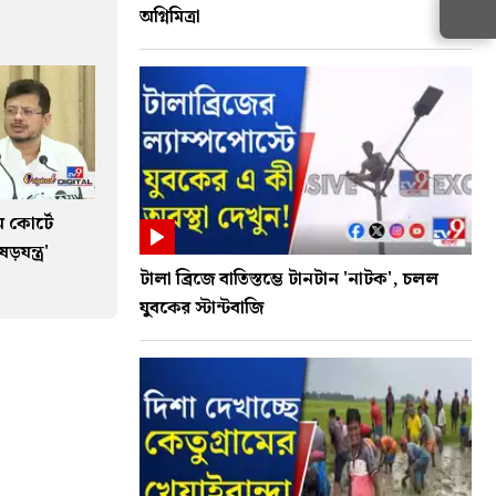
অগ্নিমিত্রা
 কোর্টে
যন্ত্র'
টালা ব্রিজে বাতিস্তম্ভে টানটান 'নাটক', চলল
যুবকের স্টান্টবাজি