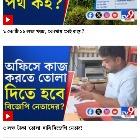
১ কোটি ১২ লক্ষ খরচ, কোথায় সেই রাস্তা?
৫ লক্ষ টাকা 'তোলা' দাবি বিজেপি নেতার!