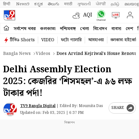
हिन्दी 
News9
ಕನ್ನಡ
తెలుగు
मराठी
ગુજરાતી
ਪੰਜਾਬੀ
தமிழ்
മലയാള
AQI
সর্বশেষ খবর
কলকাতা
পশ্চিমবঙ্গ
খেলা
বিনোদন
ব্যবসা
দেশ
ব
টিভি৯ Shorts
VIDEO
ফটো গ্যালারি
আবহাওয়া
কলকাতা হাইকোর্ট
Bangla News
Videos
Does Arvind Kejriwal's House Renovat
Delhi Assembly Election
2025: কেজরির ‘শিসমহল’-এ ৯৬ লক্ষ
টাকার পর্দা!
TV9 Bangla Digital
|
Edited By: Moumita Das
SHARE
Updated on:
Feb 03, 2025 | 6:37 PM