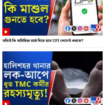
সত্যিই কি অতিরিক্ত চার্জ দিতে হবে UPI পেমেন্ট করলে?