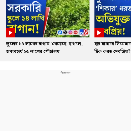
স্কুলের ১৪ লাখের বাগান 'খেয়েছে' ছাগলে,
হার মানাবে সিনেমাক
অব্যবহার্য ২৫ লাখের শৌচালয়
ঠিক করত দেবপ্রিয়?