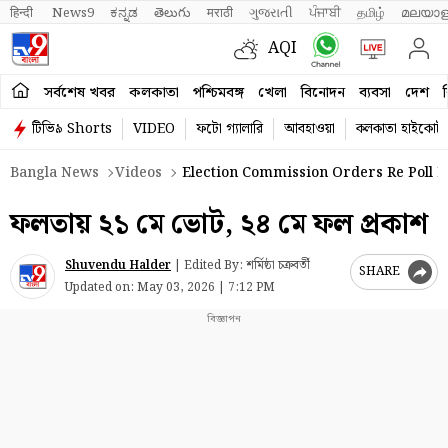
हिन्दी 
News9
ಕನ್ನಡ
తెలుగు
मराठी
ગુજરાતી
ਪੰਜਾਬੀ
தமிழ்
മലയാള
AQI
সর্বশেষ খবর
কলকাতা
পশ্চিমবঙ্গ
খেলা
বিনোদন
ব্যবসা
দেশ
ব
টিভি৯ Shorts
VIDEO
ফটো গ্যালারি
আবহাওয়া
কলকাতা হাইকোর্ট
Bangla News
Videos
Election Commission Orders Re Poll In 
ফলতায় ২১ মে ভোট, ২৪ মে ফল প্রকাশ
Shuvendu Halder
|
Edited By: শর্মিষ্ঠা চক্রবর্তী
SHARE
Updated on:
May 03, 2026 | 7:12 PM