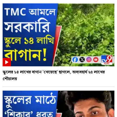
স্কুলের ১৪ লাখের বাগান 'খেয়েছে' ছাগলে, অব্যবহার্য ২৫ লাখের
শৌচালয়