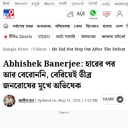
हिन्दी 
News9
ಕನ್ನಡ
తెలుగు
मराठी
ગુજરાતી
ਪੰਜਾਬੀ
தமிழ்
മലയാള
AQI
সর্বশেষ খবর
কলকাতা
পশ্চিমবঙ্গ
খেলা
বিনোদন
ব্যবসা
দেশ
ব
টিভি৯ Shorts
VIDEO
ফটো গ্যালারি
আবহাওয়া
কলকাতা হাইকোর্ট
Bangla News
Videos
He Did Not Step Out After The Defeat;
Abhishek Banerjee: হারের পর
আর বেরোননি, বেরিয়েই তীব্র
জনরোষের মুখে অভিষেক
SHARE
জয়দীপ দাস
|
Updated on:
May 31, 2026 | 3:03 PM