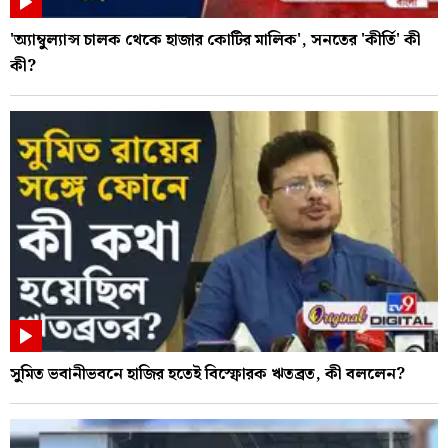
'অ্যাম্বুল্যান্স চালক থেকে হাজার কোটির মালিক', সনতের 'কীর্তি' কী
কী?
সুমিত ভবানীভবনে হাজির হতেই বিস্ফোরক ঋতব্রত, কী বললেন?