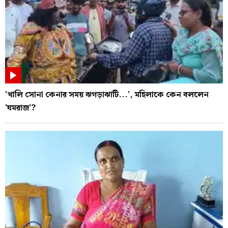
'খালি সোনা কেনার সময় ঝগড়াঝাটি...', মহিলাকে কেন বললেন
'যমরাজ'?