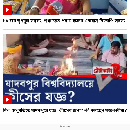
১৮ জন তৃণমূল সদস্য, পঞ্চায়েত প্রধান হলেন একমাত্র বিজেপি সদস্য
বিনা অনুমতিতে যাদবপুরে যজ্ঞ, কীসের জন্য? কী বলছেন যজ্ঞকারীরা?