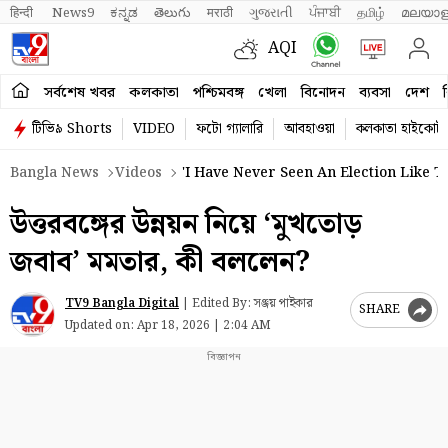
हिन्दी 
News9
ಕನ್ನಡ
తెలుగు
मराठी
ગુજરાતી
ਪੰਜਾਬੀ
தமிழ்
മലയാള
AQI
সর্বশেষ খবর
কলকাতা
পশ্চিমবঙ্গ
খেলা
বিনোদন
ব্যবসা
দেশ
ব
টিভি৯ Shorts
VIDEO
ফটো গ্যালারি
আবহাওয়া
কলকাতা হাইকোর্ট
Bangla News
Videos
'I Have Never Seen An Election Like 
উত্তরবঙ্গের উন্নয়ন নিয়ে ‘মুখতোড়
জবাব’ মমতার, কী বললেন?
TV9 Bangla Digital
|
Edited By: সঞ্জয় পাইকার
SHARE
Updated on:
Apr 18, 2026 | 2:04 AM