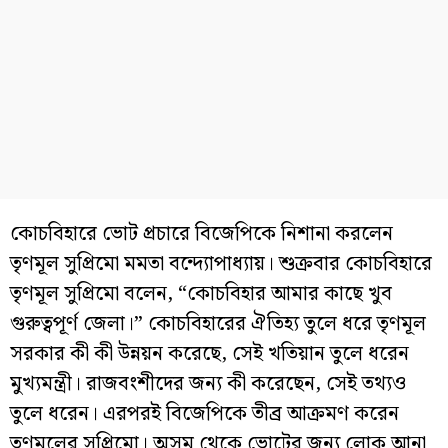
কোচবিহারে ভোট প্রচারে বিজেপিকে নিশানা করলেন
তৃণমূল সুপ্রিমো মমতা বন্দ্যোপাধ্যায়। শুক্রবার কোচবিহারে
তৃণমূল সুপ্রিমো বলেন, “কোচবিহার আমার কাছে খুব
গুরুত্বপূর্ণ জেলা।” কোচবিহারের ঐতিহ্য তুলে ধরে তৃণমূল
সরকার কী কী উন্নয়ন করেছে, সেই খতিয়ান তুলে ধরেন
মুখ্যমন্ত্রী। রাজবংশীদের জন্য কী করেছেন, সেই তথ্যও
তুলে ধরেন। এরপরই বিজেপিকে তীব্র আক্রমণ করেন
তৃণমূলের সুপ্রিমো। অসম থেকে ভোটের জন্য লোক আনা