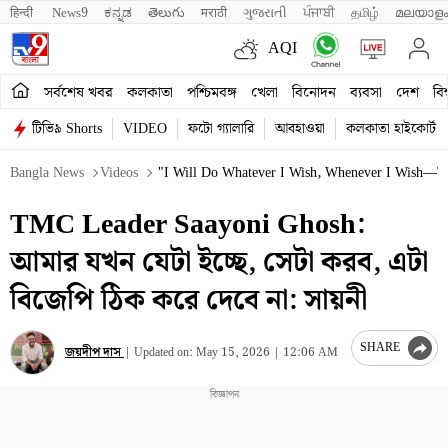
हिन्दी 
News9
ಕನ್ನಡ
తెలుగు
मराठी
ગુજરાતી
ਪੰਜਾਬੀ
தமிழ்
മലയാളം
AQI
সর্বশেষ খবর
কলকাতা
পশ্চিমবঙ্গ
খেলা
বিনোদন
ব্যবসা
দেশ
বিশ
টিভি৯ Shorts
VIDEO
ফটো গ্যালারি
আবহাওয়া
কলকাতা হাইকোর্ট
Bangla News
Videos
"I Will Do Whatever I Wish, Whenever I Wish—Th
TMC Leader Saayoni Ghosh:
আমার যখন যেটা ইচ্ছে, সেটা করব, এটা
বিজেপি ঠিক করে দেবে না: সায়নী
SHARE
জয়দীপ দাস
|
Updated on:
May 15, 2026 | 12:06 AM