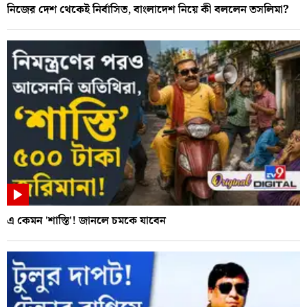
নিজের দেশ থেকেই নির্বাসিত, বাংলাদেশ নিয়ে কী বললেন তসলিমা?
এ কেমন 'শাস্তি'! জানলে চমকে যাবেন