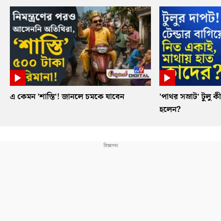
এ কেমন 'শাস্তি'! জানলে চমকে যাবেন
'পাথর সম্রাট' টুলু ক
হলেন?