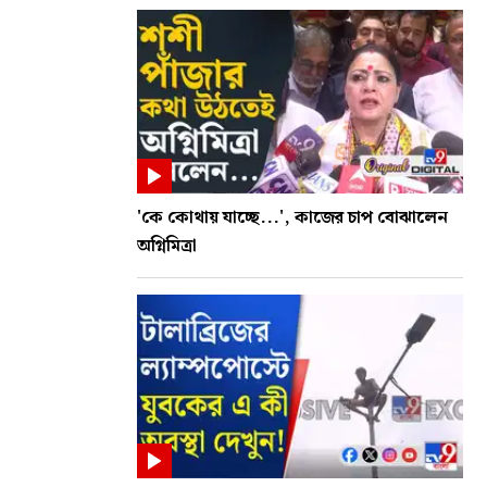
'কে কোথায় যাচ্ছে...', কাজের চাপ বোঝালেন
অগ্নিমিত্রা