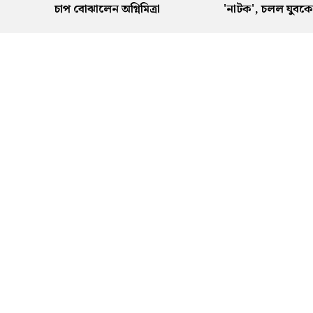
া
চাপ বোঝালেন অগ্নিমিত্রা
'নাটক', চলল যুবকের