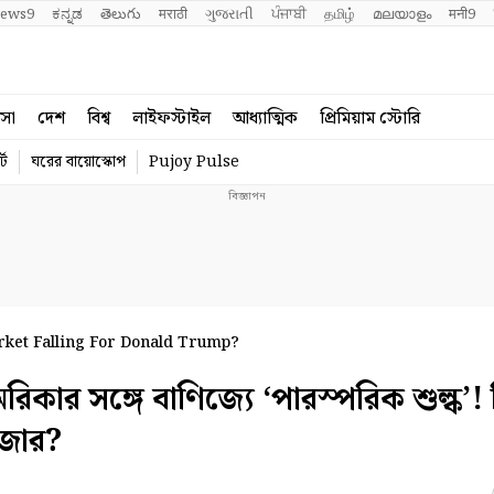
ews9
ಕನ್ನಡ
తెలుగు
मराठी
ગુજરાતી
ਪੰਜਾਬੀ
தமிழ்
മലയാളം
मनी9
বসা
দেশ
বিশ্ব
লাইফস্টাইল
আধ্যাত্মিক
প্রিমিয়াম স্টোরি
্ট
ঘরের বায়োস্কোপ
Pujoy Pulse
rket Falling For Donald Trump?
 সঙ্গে বাণিজ্যে ‘পারস্পরিক শুল্ক’! দ
াজার?