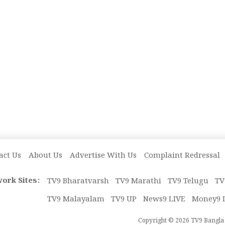
act Us
About Us
Advertise With Us
Complaint Redressal
ork Sites:
TV9 Bharatvarsh
TV9 Marathi
TV9 Telugu
TV
TV9 Malayalam
TV9 UP
News9 LIVE
Money9 
Copyright © 2026 TV9 Bangla. 