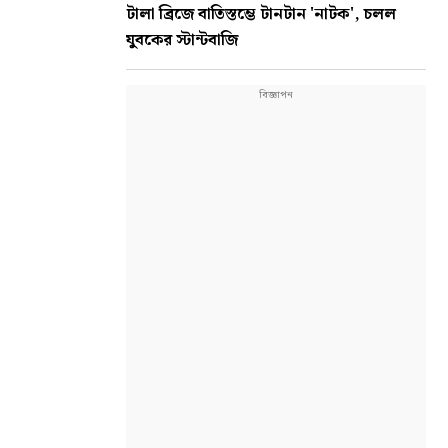
টালা ব্রিজে বাতিস্তম্ভে টানটান 'নাটক', চলল
যুবকের স্টান্টবাজি